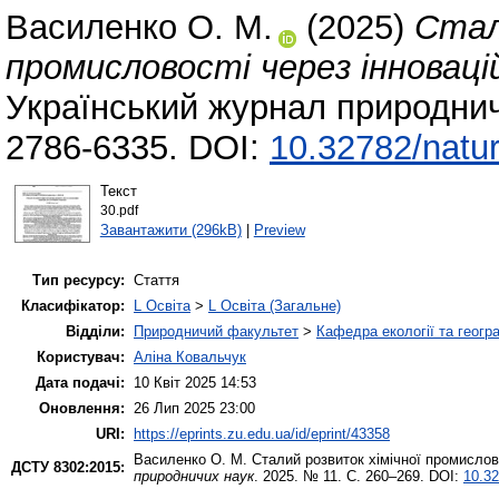
Василенко О. М.
(2025)
Стал
промисловості через інновацій
Український журнал природнич
2786-6335. DOI:
10.32782/natur
Текст
30.pdf
Завантажити (296kB)
|
Preview
Тип ресурсу:
Стаття
Класифікатор:
L Освіта
>
L Освіта (Загальне)
Відділи:
Природничий факультет
>
Кафедра екології та геогр
Користувач:
Аліна Ковальчук
Дата подачі:
10 Квіт 2025 14:53
Оновлення:
26 Лип 2025 23:00
URI:
https://eprints.zu.edu.ua/id/eprint/43358
Василенко О. М.
Сталий розвиток хімічної промислово
ДСТУ 8302:2015:
природничих наук
. 2025. № 11. С. 260–269. DOI:
10.32