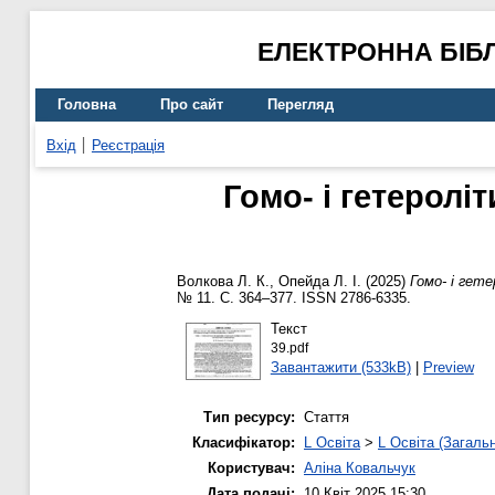
ЕЛЕКТРОННА БІБ
Головна
Про сайт
Перегляд
Вхід
Реєстрація
Гомо- і гетеролі
Волкова Л. К.
,
Опейда Л. І.
(2025)
Гомо- і гете
№ 11. С. 364–377. ISSN 2786-6335.
Текст
39.pdf
Завантажити (533kB)
|
Preview
Тип ресурсу:
Стаття
Класифікатор:
L Освіта
>
L Освіта (Загаль
Користувач:
Аліна Ковальчук
Дата подачі:
10 Квіт 2025 15:30