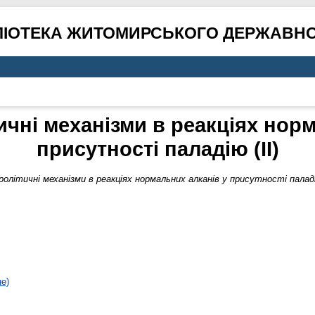
ЛІОТЕКА ЖИТОМИРСЬКОГО ДЕРЖАВНО
тичні механізми в реакціях нор
присутності паладію (II)
ролітичні механізми в реакціях нормальних алканів у присутності паладію
не)