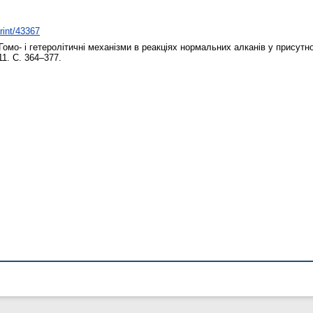
print/43367
Гомо- і гетеролітичні механізми в реакціях нормальних алканів у присутно
11. С. 364–377.