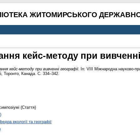
ЛІОТЕКА ЖИТОМИРСЬКОГО ДЕРЖАВНО
ння кейс-методу при вивченні
ння кейс-методу при вивченні географії.
In: VIII Міжнародна науково-пр
25, Торонто, Канада. С. 334–342.
симпозіумі (Стаття)
)
федра екології та географії
о