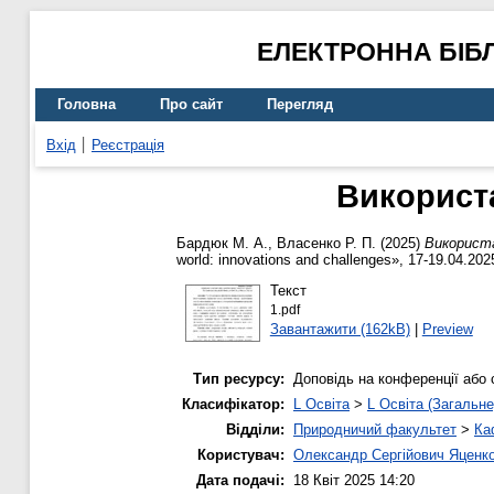
ЕЛЕКТРОННА БІБ
Головна
Про сайт
Перегляд
Вхід
Реєстрація
Використа
Бардюк М. А.
,
Власенко Р. П.
(2025)
Використа
world: innovations and challenges», 17-19.04.20
Текст
1.pdf
Завантажити (162kB)
|
Preview
Тип ресурсу:
Доповідь на конференції або 
Класифікатор:
L Освіта
>
L Освіта (Загальне
Відділи:
Природничий факультет
>
Ка
Користувач:
Олександр Сергійович Яценк
Дата подачі:
18 Квіт 2025 14:20