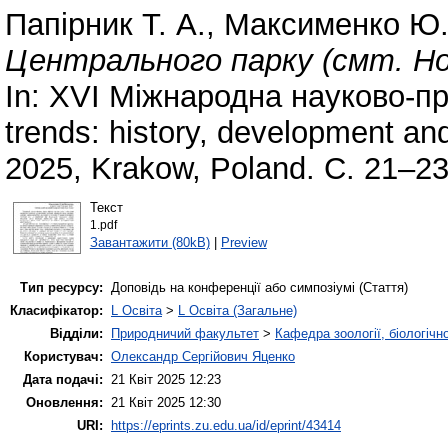
Папірник Т. А.
,
Максименко Ю.
Центрального парку (смт. Но
In: XVI Міжнародна науково-пр
trends: history, development and
2025, Krakow, Poland. С. 21–23
Текст
1.pdf
Завантажити (80kB)
|
Preview
Тип ресурсу:
Доповідь на конференції або симпозіумі (Стаття)
Класифікатор:
L Освіта
>
L Освіта (Загальне)
Відділи:
Природничий факультет
>
Кафедра зоології, біологічн
Користувач:
Олександр Сергійович Яценко
Дата подачі:
21 Квіт 2025 12:23
Оновлення:
21 Квіт 2025 12:30
URI:
https://eprints.zu.edu.ua/id/eprint/43414