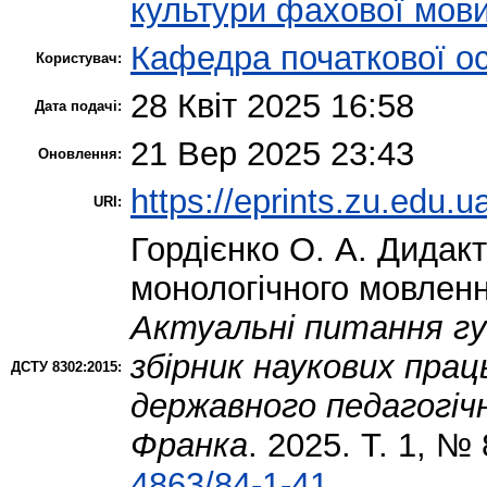
культури фахової мов
Кафедра початкової ос
Користувач:
28 Квіт 2025 16:58
Дата подачі:
21 Вер 2025 23:43
Оновлення:
https://eprints.zu.edu.u
URI:
Гордієнко О. А.
Дидакти
монологічного мовленн
Актуальні питання гу
збірник наукових пра
ДСТУ 8302:2015:
державного педагогічн
Франка
. 2025. Т. 1, №
4863/84-1-41
.