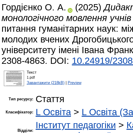
Гордієнко О. А.
(2025)
Дидакт
монологічного мовлення учнів
питання гуманітарних наук: мі
молодих вчених Дрогобицького
університету імені Івана Франк
2308-4863. DOI:
10.24919/2308
Текст
1.pdf
Завантажити (218kB)
|
Preview
Стаття
Тип ресурсу:
L Освіта
>
L Освіта (З
Класифікатор:
Інститут педагогіки
>
К
Відділи: