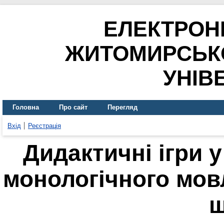
ЕЛЕКТРОН
ЖИТОМИРСЬК
УНІВ
Головна
Про сайт
Перегляд
Вхід
Реєстрація
Дидактичні ігри 
монологічного мов
ш