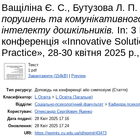
Ващіліна Є. С.
,
Бутузова Л. П.
порушень та комунікативног
інтелекту дошкільників.
In: 3
конференція «Innovative Soluti
Practice», 28-30 квітня 2025 
Текст
1.pdf
Завантажити (154kB)
|
Preview
Тип ресурсу:
Доповідь на конференції або симпозіумі (Стаття)
Класифікатор:
L Освіта
>
L Освіта (Загальне)
Відділи:
Соціально-психологічний факультет
>
Кафедра психолог
Користувач:
Олександр Сергійович Яценко
Дата подачі:
28 Квіт 2025 17:16
Оновлення:
28 Квіт 2025 17:24
URI:
https://eprints.zu.edu.ua/id/eprint/43473