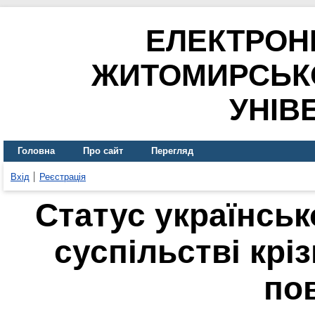
ЕЛЕКТРОН
ЖИТОМИРСЬК
УНІВ
Головна
Про сайт
Перегляд
Вхід
Реєстрація
Статус українськ
суспільстві крі
по