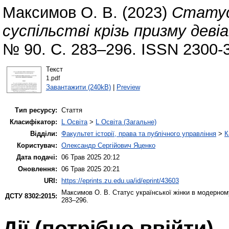
Максимов О. В.
(2023)
Статус 
суспільстві крізь призму деві
№ 90. С. 283–296. ISSN 2300-
Текст
1.pdf
Завантажити (240kB)
|
Preview
Тип ресурсу:
Стаття
Класифікатор:
L Освіта
>
L Освіта (Загальне)
Відділи:
Факультет історії, права та публічного управління
>
К
Користувач:
Олександр Сергійович Яценко
Дата подачі:
06 Трав 2025 20:12
Оновлення:
06 Трав 2025 20:21
URI:
https://eprints.zu.edu.ua/id/eprint/43603
Максимов О. В.
Статус української жінки в модерному
ДСТУ 8302:2015:
283–296.
Дії ​​(потрібно ввійти)