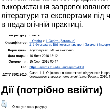
використання запропонованого
літератури та експертами під 
в педагогічній практиці.
Тип ресурсу:
Стаття
L Освіта
>
L Освіта (Загальне)
Класифікатор:
Z Бібліографія, Бібліотекознавство, і Загальні Інфор
Користувач:
Користувачі 341 не знайдено.
Дата подачі:
10 Лист 2010 13:12
Оновлення:
15 Серп 2015 00:47
URI:
https://eprints.zu.edu.ua/id/eprint/4381
Смагін І. І.
Оцінювання рівня якості підручників із пр
ДСТУ 8302:2015:
державного університету імені Івана Франка
. 2010.
Дії ​​(потрібно ввійти)
Оглянути опис ресурсу