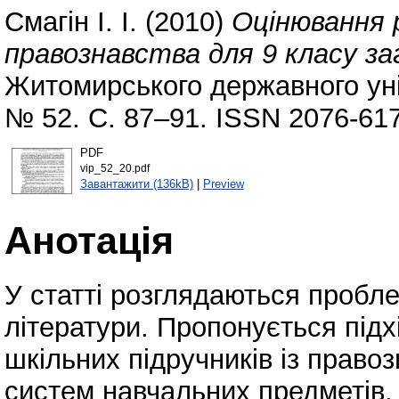
Смагін І. І.
(2010)
Оцінювання р
правознавства для 9 класу за
Житомирського державного уні
№ 52. С. 87–91. ISSN 2076-61
PDF
vip_52_20.pdf
Завантажити (136kB)
|
Preview
Анотація
У статті розглядаються пробл
літератури. Пропонується підх
шкільних підручників із правоз
систем навчальних предметів.