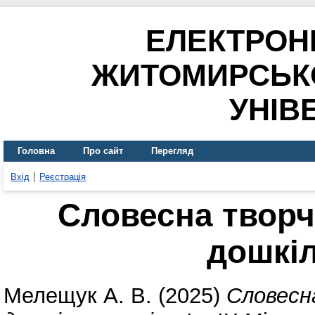
ЕЛЕКТРОН
ЖИТОМИРСЬК
УНІВ
Головна
Про сайт
Перегляд
Вхід
Реєстрація
Словесна творч
дошкіл
Мелещук А. В.
(2025)
Словесн