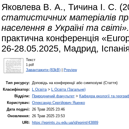
Яковлева В. А.
,
Тичина І. С.
(2
статистичних матеріалів при
населення в Україні та світі»
практична конференція «Europea
26-28.05.2025, Мадрид, Іспанія
Текст
1.pdf
Завантажити (83kB)
|
Preview
Тип ресурсу:
Доповідь на конференції або симпозіумі (Стаття)
Класифікатор:
L Освіта
>
L Освіта (Загальне)
Відділи:
Природничий факультет
>
Кафедра екології та географ
Користувач:
Олександр Сергійович Яценко
Дата подачі:
26 Трав 2025 23:46
Оновлення:
26 Трав 2025 23:53
URI:
https://eprints.zu.edu.ua/id/eprint/43889