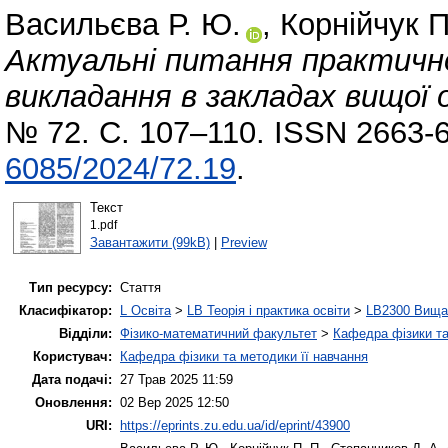
Васильєва Р. Ю.
,
Корнійчук П
Актуальні питання практично
викладання в закладах вищої 
№ 72. С. 107–110. ISSN 2663-
6085/2024/72.19
.
Текст
1.pdf
Завантажити (99kB)
|
Preview
Тип ресурсу:
Стаття
Класифікатор:
L Освіта
>
LB Теорія і практика освіти
>
LB2300 Вища 
Відділи:
Фізико-математичний факультет
>
Кафедра фізики та
Користувач:
Кафедра фізики та методики її навчання
Дата подачі:
27 Трав 2025 11:59
Оновлення:
02 Вер 2025 12:50
URI:
https://eprints.zu.edu.ua/id/eprint/43900