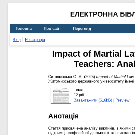
ЕЛЕКТРОННА БІБ
Головна
Про сайт
Перегляд
Вхід
Реєстрація
Impact of Martial L
Teachers: Ana
Ситняківська С. М.
(2025)
Impact of Martial Law
Житомирського державного університету імені 
Текст
12.pdf
Завантажити (616kB)
|
Preview
Анотація
Стаття присвячена аналізу викликів, з якими с
підтримці професійної діяльності та психологі