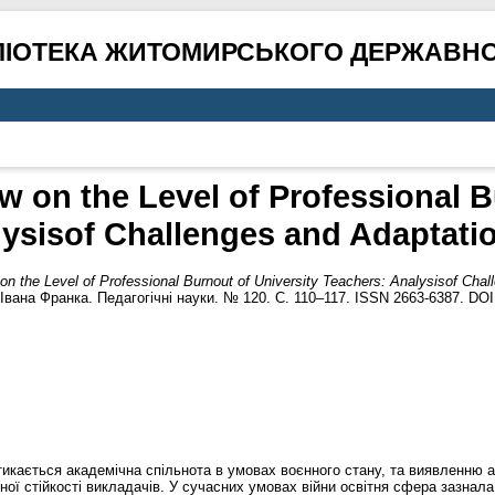
ЛІОТЕКА ЖИТОМИРСЬКОГО ДЕРЖАВНО
aw on the Level of Professional B
lysisof Challenges and Adaptat
 on the Level of Professional Burnout of University Teachers: Analysisof Ch
Івана Франка. Педагогічні науки. № 120. С. 110–117. ISSN 2663-6387. DO
тикається академічна спільнота в умовах воєнного стану, та виявленню а
чної стійкості викладачів. У сучасних умовах війни освітня сфера зазнал