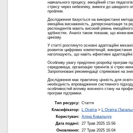
навчального процесу, емоційний стан педагогів 
стресу через небезпеку, вимоги до швидкого оп
проблем.
Дослідження базується на використанні методи
емоційна виснаженість, деперсоналізація та р
респондентів мають високий рівень емоційног
здібностях. Аналіз також показав, що жінки-в
цинізму.
У статті розглянуто основні адаптаційні механ
розвиток цифрових компетенцій, використання т
наголошують, що навіть ефективні адаптаційні
Особливу увагу приділено розробці програм пі
середовища, організацію тренінгів зі стрес-м
Запропоновані рекомендації спрямовані на зниж
Дослідження має практичну цінність для освіт
необхідність впровадження системного підходу
особливостей впливу воєнного стану на профес
програм підтримки.
Тип ресурсу:
Стаття
Класифікатор:
L Освіта
>
L Освіта (Загаль
Користувач:
Аліна Ковальчук
Дата подачі:
27 Трав 2025 15:56
Оновлення:
27 Трав 2025 16:04