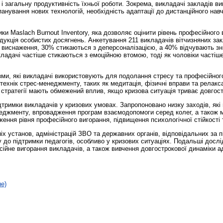
і загальну продуктивність їхньої роботи. Зокрема, викладачі закладів ви
анування нових технологій, необхідність адаптації до дистанційного нав
ки Maslach Burnout Inventory, яка дозволяє оцінити рівень професійног
едукція особистих досягнень. Анкетування 211 викладачів вітчизняних за
о виснаження, 30% стикаються з деперсоналізацією, а 40% відчувають з
икладачі частіше стикаються з емоційною втомою, тоді як чоловіки часті
ізми, які викладачі використовують для подолання стресу та професійног
ехнік стрес-менеджменту, таких як медитація, фізичні вправи та релакса
 стратегії мають обмежений вплив, якщо кризова ситуація триває довгос
дтримки викладачів у кризових умовах. Запропоновано низку заходів, як
енеджменту, впровадження програм взаємодопомоги серед колег, а також м
ення рівня професійного вигорання, підвищення психологічної стійкості 
ніх установ, адміністрацій ЗВО та державних органів, відповідальних за
 до підтримки педагогів, особливо у кризових ситуаціях. Подальші досл
ійне вигорання викладачів, а також вивчення довгострокової динаміки а
не)