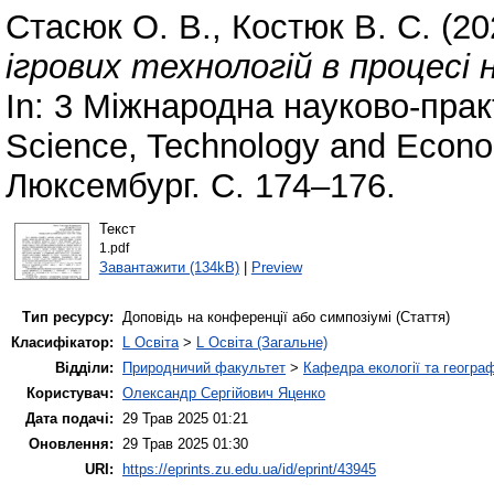
Стасюк О. В.
,
Костюк В. С.
(20
ігрових технологій в процесі 
In: 3 Міжнародна науково-пра
Science, Technology and Econo
Люксембург. С. 174–176.
Текст
1.pdf
Завантажити (134kB)
|
Preview
Тип ресурсу:
Доповідь на конференції або симпозіумі (Стаття)
Класифікатор:
L Освіта
>
L Освіта (Загальне)
Відділи:
Природничий факультет
>
Кафедра екології та географ
Користувач:
Олександр Сергійович Яценко
Дата подачі:
29 Трав 2025 01:21
Оновлення:
29 Трав 2025 01:30
URI:
https://eprints.zu.edu.ua/id/eprint/43945