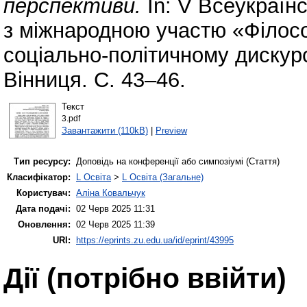
перспективи.
In: V Всеукраїн
з міжнародною участю «Філосо
соціально-політичному дискурс
Вінниця. С. 43–46.
Текст
3.pdf
Завантажити (110kB)
|
Preview
Тип ресурсу:
Доповідь на конференції або симпозіумі (Стаття)
Класифікатор:
L Освіта
>
L Освіта (Загальне)
Користувач:
Аліна Ковальчук
Дата подачі:
02 Черв 2025 11:31
Оновлення:
02 Черв 2025 11:39
URI:
https://eprints.zu.edu.ua/id/eprint/43995
Дії ​​(потрібно ввійти)