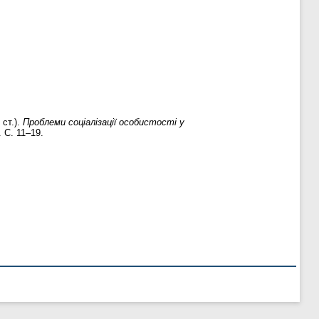
 ст.).
Проблеми соціалізації особистості у
. С. 11–19.