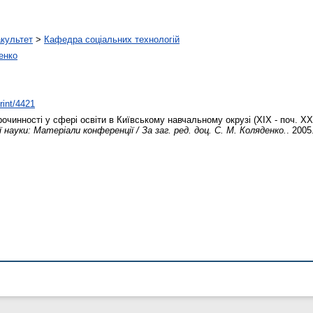
акультет
>
Кафедра соціальних технологій
енко
rint/4421
очинності у сфері освіти в Київському навчальному окрузі (ХІХ - поч. ХХ
 науки: Матеріали конференції / За заг. ред. доц. С. М. Коляденко.
. 2005