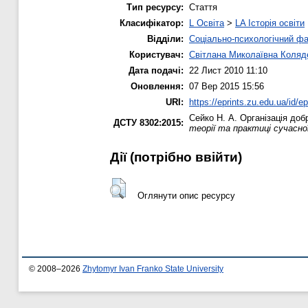
Тип ресурсу:
Стаття
Класифікатор:
L Освіта
>
LA Історія освіти
Відділи:
Соціально-психологічний ф
Користувач:
Світлана Миколаївна Коляд
Дата подачі:
22 Лист 2010 11:10
Оновлення:
07 Вер 2015 15:56
URI:
https://eprints.zu.edu.ua/id/ep
Сейко Н. А.
Організація добр
ДСТУ 8302:2015:
теорії та практиці сучасної
Дії ​​(потрібно ввійти)
Оглянути опис ресурсу
© 2008–2026
Zhytomyr Ivan Franko State University