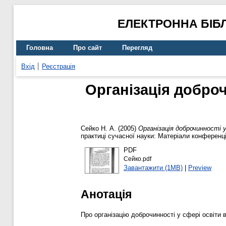
ЕЛЕКТРОННА БІБ
Головна
Про сайт
Перегляд
Вхід
Реєстрація
Організація доброч
Сейко Н. А.
(2005)
Організація доброчинності у
практиці сучасної науки: Матеріали конференції 
PDF
Сейко.pdf
Завантажити (1MB)
|
Preview
Анотація
Про організацію доброчинності у сфері освіти в