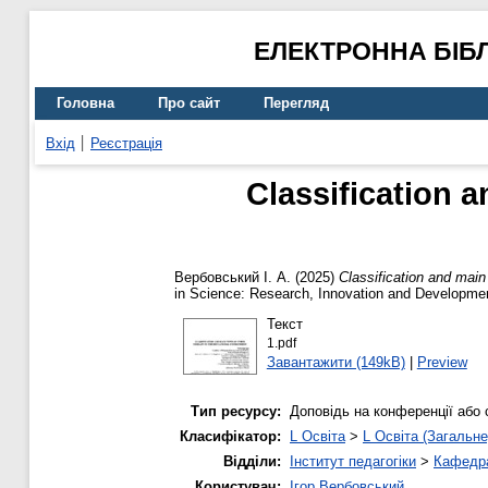
ЕЛЕКТРОННА БІБ
Головна
Про сайт
Перегляд
Вхід
Реєстрація
Classification a
Вербовський І. А.
(2025)
Classification and main
in Science: Research, Innovation and Development
Текст
1.pdf
Завантажити (149kB)
|
Preview
Тип ресурсу:
Доповідь на конференції або 
Класифікатор:
L Освіта
>
L Освіта (Загальне
Відділи:
Інститут педагогіки
>
Кафедра
Користувач:
Ігор Вербовський