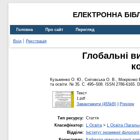
ЕЛЕКТРОННА БІБ
Головна
Про сайт
Перегляд
Вхід
Реєстрація
Глобальні в
к
Кузьменко О. Ю.
,
Сніговська О. В.
,
Мокрієнко 
та освіти. № 35. С. 495–508. ISSN 2786-6165. 
Текст
1.pdf
Завантажити (455kB)
|
Preview
Тип ресурсу:
Стаття
Класифікатор:
L Освіта
>
L Освіта (Загаль
Відділи:
Інститут іноземної філології
Користувач:
Кафедра міжкультурної комун