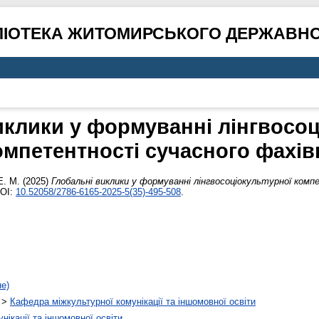
ЛІОТЕКА ЖИТОМИРСЬКОГО ДЕРЖАВНО
иклики у формуванні лінгвосоц
омпетентності сучасного фахів
Е. М.
(2025)
Глобальні виклики у формуванні лінгвосоціокультурної ком
DOI:
10.52058/2786-6165-2025-5(35)-495-508
.
не)
>
Кафедра міжкультурної комунікації та іншомовної освіти
ікації та іншомовної освіти