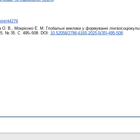
print/44279
а О. В.
,
Мокрієнко Е. М.
Глобальні виклики у формуванні лінгвосоціокульт
25. № 35. С. 495–508. DOI:
10.52058/2786-6165-2025-5(35)-495-508
.