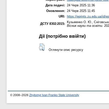
Дата подачі:
24 Черв 2025 11:36
Оновлення:
24 Черв 2025 11:45
URI:
https://eprints.zu.edu.ua/id/e
Кузьменко О. Ю.
,
Сніговськ
ДСТУ 8302:2015:
Вісник науки та освіти
. 20
Дії ​​(потрібно ввійти)
Оглянути опис ресурсу
© 2008–2026
Zhytomyr Ivan Franko State University