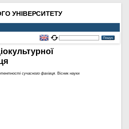
ГО УНІВЕРСИТЕТУ
іокультурної
ця
петентності сучасного фахівця.
Вісник науки