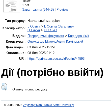
Текст
1.pdf
Завантажити (544kB)
|
Preview
Тип ресурсу:
Навчальний матеріал
L Освіта
>
L Освіта (Загальне)
Класифікатор:
Q Наука
>
QD Хімія
Відділи:
Природничий факультет
>
Кафедра хімії
Користувач:
Олександр Миколайович Камінський
Дата подачі:
03 Лип 2025 15:29
Оновлення:
08 Лип 2025 01:12
URI:
https://eprints.zu.edu.ua/id/eprint/44593
Дії ​​(потрібно ввійти)
Оглянути опис ресурсу
© 2008–2026
Zhytomyr Ivan Franko State University