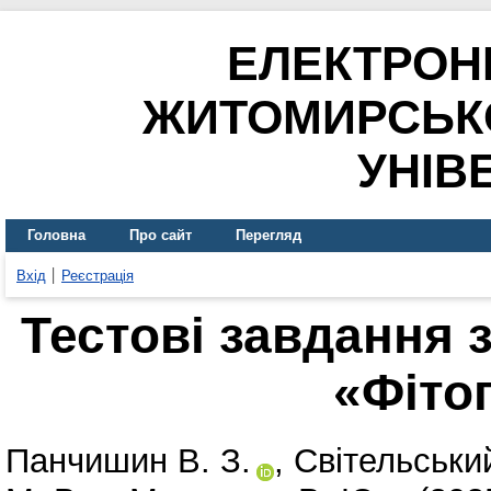
ЕЛЕКТРОН
ЖИТОМИРСЬК
УНІВ
Головна
Про сайт
Перегляд
Вхід
Реєстрація
Тестові завдання 
«Фіто
Панчишин В. З.
,
Світельськи