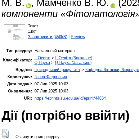
М. В.
,
Мамченко В. Ю.
(202
компоненти «Фітопатологія»
Текст
1.pdf
Завантажити (450kB)
|
Preview
Тип ресурсу:
Навчальний матеріал
L Освіта
>
L Освіта (Загальне)
Класифікатор:
Q Наука
>
Q Наука (Загальне)
Відділи:
Природничий факультет
>
Кафедра ботаніки, біоресурс
Користувач:
Ганна Федорович
Дата подачі:
07 Лип 2025 10:03
Оновлення:
07 Лип 2025 10:03
URI:
https://eprints.zu.edu.ua/id/eprint/44634
Дії ​​(потрібно ввійти)
Оглянути опис ресурсу