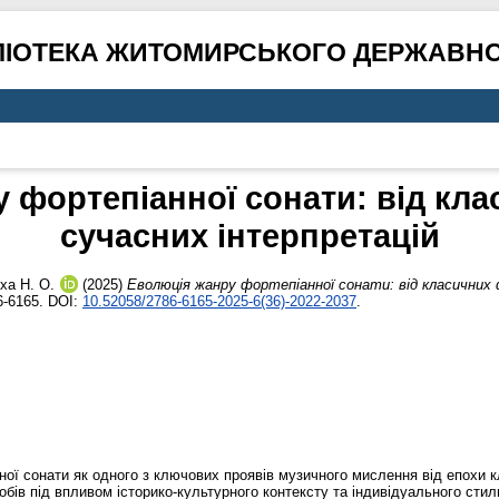
ЛІОТЕКА ЖИТОМИРСЬКОГО ДЕРЖАВНО
 фортепіанної сонати: від кл
сучасних інтерпретацій
ха Н. О.
(2025)
Еволюція жанру фортепіанної сонати: від класичних
6-6165. DOI:
10.52058/2786-6165-2025-6(36)-2022-2037
.
ної сонати як одного з ключових проявів музичного мислення від епохи 
обів під впливом історико-культурного контексту та індивідуального сти