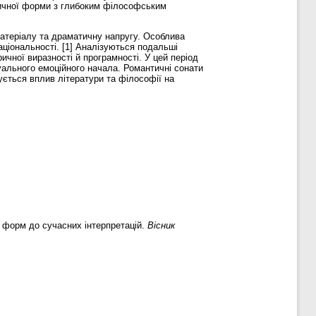
узичної форми з глибоким філософським
матеріалу та драматичну напругу. Особлива
аціональності. [1] Аналізуються подальші
ичної виразності й програмності. У цей період
уального емоційного начала. Романтичні сонати
ється вплив літератури та філософії на
 форм до сучасних інтерпретацій.
Вісник