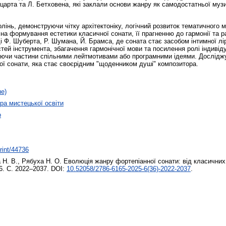
оцарта та Л. Бетховена, які заклали основи жанру як самодостатньої м
лінь, демонструючи чітку архітектоніку, логічний розвиток тематичного 
на формування естетики класичної сонати, її прагненню до гармонії та р
ді Ф. Шуберта, Р. Шумана, Й. Брамса, де соната стає засобом інтимної лір
й інструмента, збагачення гармонічної мови та посилення ролі індивід
нуючи частини спільними лейтмотивами або програмними ідеями. Досліджу
ої сонати, яка стає своєрідним "щоденником душі" композитора.
не)
а мистецької освіти
о
print/44736
 Н. В.
,
Рябуха Н. О.
Еволюція жанру фортепіанної сонати: від класичних
6. С. 2022–2037. DOI:
10.52058/2786-6165-2025-6(36)-2022-2037
.