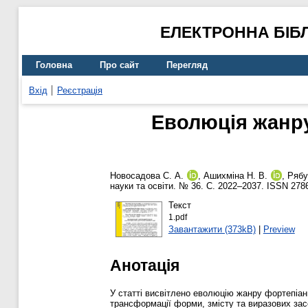
ЕЛЕКТРОННА БІБ
Головна
Про сайт
Перегляд
Вхід
Реєстрація
Еволюція жанру
Новосадова С. А.
,
Ашихміна Н. В.
,
Рябу
науки та освіти. № 36. С. 2022–2037. ISSN 278
Текст
1.pdf
Завантажити (373kB)
|
Preview
Анотація
У статті висвітлено еволюцію жанру фортепіан
трансформації форми, змісту та виразових зас