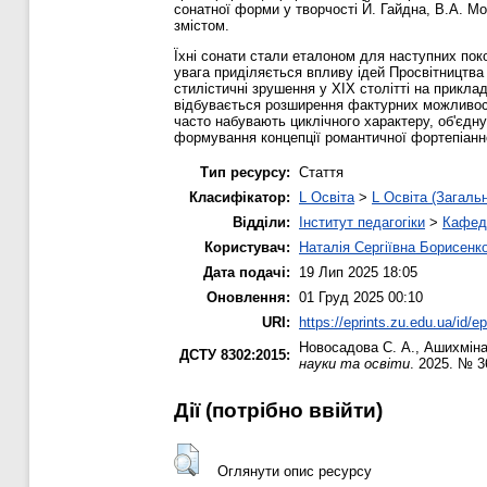
сонатної форми у творчості Й. Гайдна, В.А. М
змістом.
Їхні сонати стали еталоном для наступних поко
увага приділяється впливу ідей Просвітництва 
стилістичні зрушення у XIX столітті на прикла
відбувається розширення фактурних можливосте
часто набувають циклічного характеру, об'єд
формування концепції романтичної фортепіанн
Тип ресурсу:
Стаття
Класифікатор:
L Освіта
>
L Освіта (Загаль
Відділи:
Інститут педагогіки
>
Кафедр
Користувач:
Наталія Сергіївна Борисенк
Дата подачі:
19 Лип 2025 18:05
Оновлення:
01 Груд 2025 00:10
URI:
https://eprints.zu.edu.ua/id/e
Новосадова С. А.
,
Ашихміна
ДСТУ 8302:2015:
науки та освіти
. 2025. № 3
Дії ​​(потрібно ввійти)
Оглянути опис ресурсу