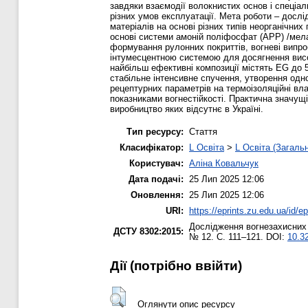
завдяки взаємодії волокнистих основ і спеціал
різних умов експлуатації. Мета роботи – досл
матеріалів на основі різних типів неорганічн
основі системи амоній поліфосфат (АРР) /мела
формування рулонних покриттів, вогневі випр
інтумесцентною системою для досягнення висо
найбільш ефективні композиції містять EG до 5
стабільне інтенсивне спучення, утворення одн
рецептурних параметрів на термоізоляційні вл
показниками вогнестійкості. Практична значущ
виробництво яких відсутнє в Україні.
Тип ресурсу:
Стаття
Класифікатор:
L Освіта
>
L Освіта (Загаль
Користувач:
Аліна Ковальчук
Дата подачі:
25 Лип 2025 12:06
Оновлення:
25 Лип 2025 12:06
URI:
https://eprints.zu.edu.ua/id/e
Дослідження вогнезахисних в
ДСТУ 8302:2015:
№ 12. С. 111–121. DOI:
10.32
Дії ​​(потрібно ввійти)
Оглянути опис ресурсу