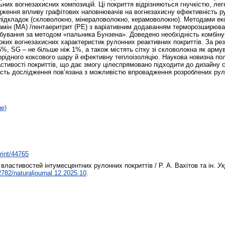
ьних вогнезахисних композицій. Ці покриття відрізняються гнучкістю, ле
ідження впливу графітових наповнювачів на вогнезахисну ефективність 
их підкладок (скловолокно, мінераловолокно, керамоволокно). Методами е
мін (МА) /пентаеритрит (РЕ) з варіативним додаванням терморозширюван
обування за методом «пальника Бунзена». Доведено необхідність комбіну
ких вогнезахисних характеристик рулонних реактивних покриттів. За р
%, SG – не більше ніж 1%, а також містять сітку зі скловолокна як арму
орідного коксового шару й ефективну теплоізоляцію. Наукова новизна по
астивості покриттів, що дає змогу цілеспрямовано підходити до дизайну 
ість дослідження пов’язана з можливістю впровадження розроблених рул
не)
print/44765
ластивостей інтумесцентних рулонних покриттів / Р. А. Вахітов та ін.
Ук
782/naturaljournal.12.2025.10
.