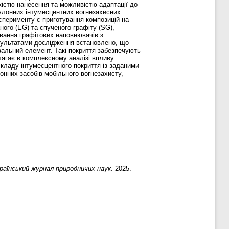
гкістю нанесення та можливістю адаптації до
рулонних інтумесцентних вогнезахисних
ксперименту є приготування композицій на
ого (EG) та спученого графіту (SG),
вання графітових наповнювачів з
езультатами дослідження встановлено, що
вальний елемент. Такі покриття забезпечують
лягає в комплексному аналізі впливу
складу інтумесцентного покриття із заданими
онних засобів мобільного вогнезахисту,
раїнський журнал природничих наук
. 2025.