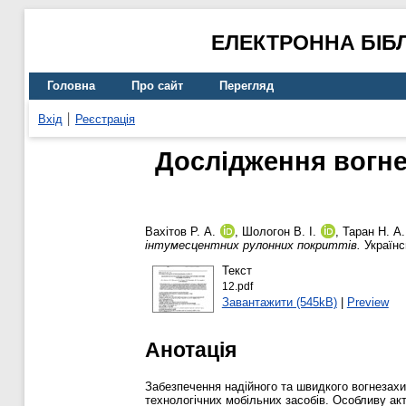
ЕЛЕКТРОННА БІБ
Головна
Про сайт
Перегляд
Вхід
Реєстрація
Дослідження вогне
Вахітов Р. А.
,
Шологон В. І.
,
Таран Н. А.
інтумесцентних рулонних покриттів.
Українс
Текст
12.pdf
Завантажити (545kB)
|
Preview
Анотація
Забезпечення надійного та швидкого вогнезахи
технологічних мобільних засобів. Особливу акт