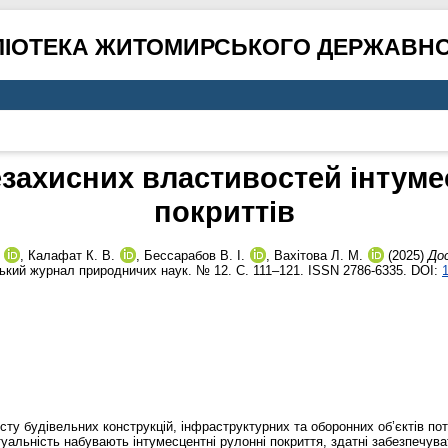
ЛІОТЕКА ЖИТОМИРСЬКОГО ДЕРЖАВНО
захисних властивостей інтум
покриттів
,
Калафат К. В.
,
Бессарабов В. І.
,
Вахітова Л. М.
(2025)
До
ький журнал природничих наук. № 12. С. 111–121. ISSN 2786-6335. DOI:
1
сту будівельних конструкцій, інфраструктурних та оборонних об’єктів п
уальність набувають інтумесцентні рулонні покриття, здатні забезпечува