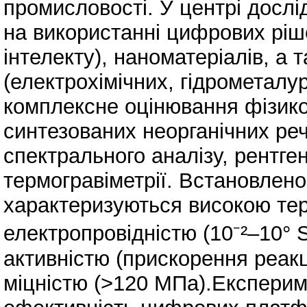
промисловості. У центрі дослі
на використанні цифрових ріш
інтелекту), наноматеріалів, а 
(електрохімічних, гідрометалу
комплексне оцінювання фізико
синтезованих неорганічних реч
спектрального аналізу, рентге
термогравіметрії. Встановлено
характеризуються високою тер
електропровідністю (10⁻²–10° 
активністю (прискорення реак
міцністю (>120 МПа).Експериме