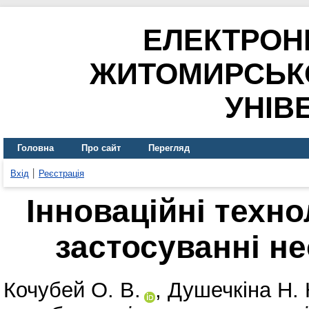
ЕЛЕКТРОН
ЖИТОМИРСЬК
УНІВ
Головна
Про сайт
Перегляд
Вхід
Реєстрація
Інноваційні техно
застосуванні н
Кочубей О. В.
,
Душечкіна Н.