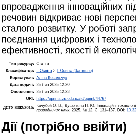
впровадження інноваційних пі
речовин відкриває нові перспек
сталого розвитку. У роботі з
поєднання цифрових і техноло
ефективності, якості й екологі
Тип ресурсу:
Стаття
Класифікатор:
L Освіта
>
L Освіта (Загальне)
Користувач:
Аліна Ковальчук
Дата подачі:
25 Лип 2025 12:20
Оновлення:
25 Лип 2025 12:23
URI:
https://eprints.zu.edu.ua/id/eprint/44767
Кочубей О. В.
,
Душечкіна Н. Ю.
Інноваційні технологі
ДСТУ 8302:2015:
природничих наук
. 2025. № 12. С. 131–137. DOI:
10.32
Дії ​​(потрібно ввійти)