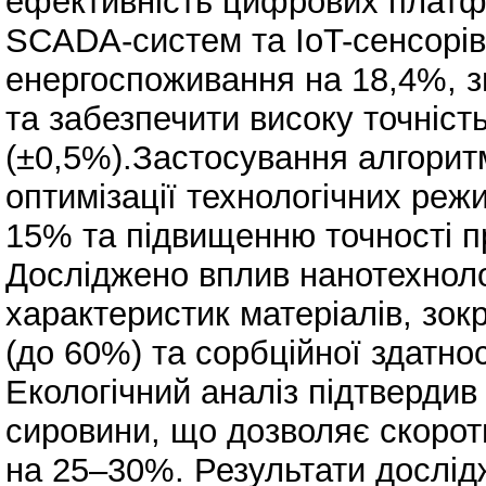
ефективність цифрових платф
SCADA-систем та IoT-сенсорів
енергоспоживання на 18,4%, з
та забезпечити високу точніст
(±0,5%).Застосування алгорит
оптимізації технологічних реж
15% та підвищенню точності п
Досліджено вплив нанотехноло
характеристик матеріалів, зок
(до 60%) та сорбційної здатност
Екологічний аналіз підтвердив
сировини, що дозволяє скорот
на 25–30%. Результати дослі