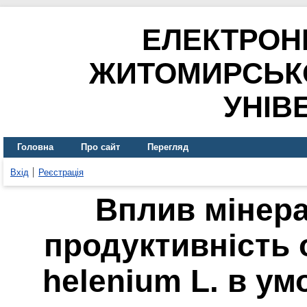
ЕЛЕКТРОН
ЖИТОМИРСЬК
УНІВ
Головна
Про сайт
Перегляд
Вхід
Реєстрація
Вплив мінер
продуктивність 
helenium L. в ум