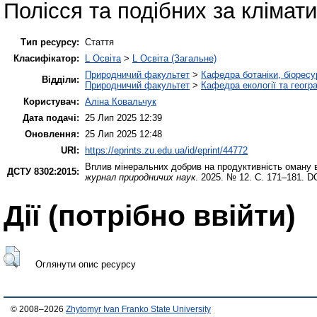
Полісся та подібних за клімат
Тип ресурсу:
Стаття
Класифікатор:
L Освіта
>
L Освіта (Загальне)
Природничий факультет
>
Кафедра ботаніки, біоресу
Відділи:
Природничий факультет
>
Кафедра екології та геогр
Користувач:
Аліна Ковальчук
Дата подачі:
25 Лип 2025 12:39
Оновлення:
25 Лип 2025 12:48
URI:
https://eprints.zu.edu.ua/id/eprint/44772
Вплив мінеральних добрив на продуктивність оману вис
ДСТУ 8302:2015:
журнал природничих наук
. 2025. № 12. С. 171–181. D
Дії ​​(потрібно ввійти)
Оглянути опис ресурсу
© 2008–2026
Zhytomyr Ivan Franko State University