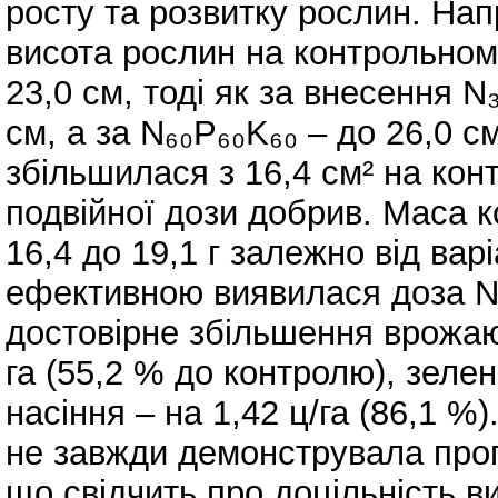
росту та розвитку рослин. Напр
висота рослин на контрольному
23,0 см, тоді як за внесення N
см, а за N₆₀P₆₀K₆₀ – до 26,0 
збільшилася з 16,4 см² на конт
подвійної дози добрив. Маса к
16,4 до 19,1 г залежно від ва
ефективною виявилася доза N₃
достовірне збільшення врожаю 
га (55,2 % до контролю), зелен
насіння – на 1,42 ц/га (86,1 %
не завжди демонструвала проп
що свідчить про доцільність 