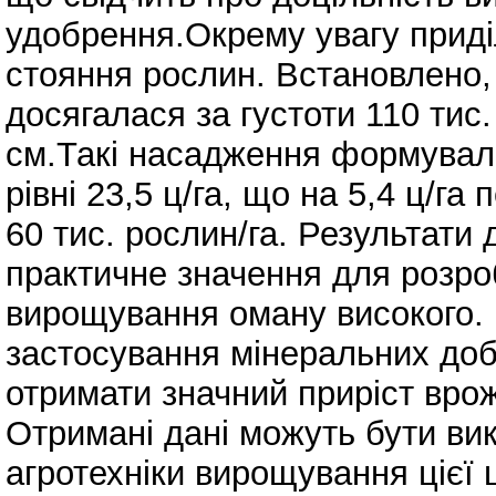
удобрення.Окрему увагу приді
стояння рослин. Встановлено,
досягалася за густоти 110 тис
см.Такі насадження формували
рівні 23,5 ц/га, що на 5,4 ц/г
60 тис. рослин/га. Результат
практичне значення для розро
вирощування оману високого. 
застосування мінеральних доб
отримати значний приріст вро
Отримані дані можуть бути ви
агротехніки вирощування цієї ц