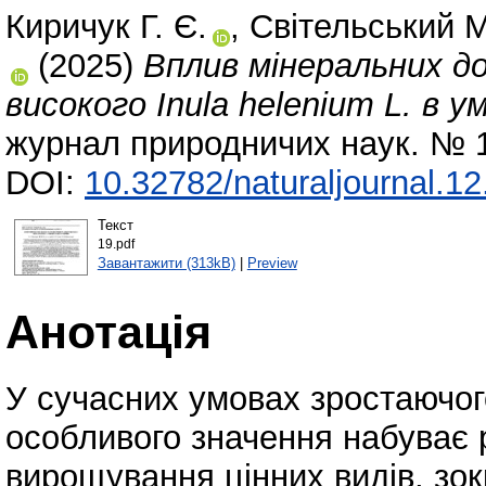
Киричук Г. Є.
,
Світельський М
(2025)
Вплив мінеральних д
високого Inula helenium L. в у
журнал природничих наук. № 1
DOI:
10.32782/naturaljournal.1
Текст
19.pdf
Завантажити (313kB)
|
Preview
Анотація
У сучасних умовах зростаючог
особливого значення набуває 
вирощування цінних видів, зок