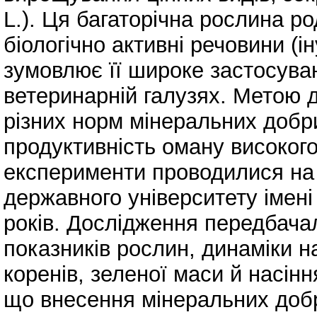
L.). Ця багаторічна рослина ро
біологічно активні речовини (ін
зумовлює її широке застосуван
ветеринарній галузях. Метою 
різних норм мінеральних добри
продуктивність оману високого
експерименти проводилися на 
державного університету імен
років. Дослідження передбач
показників рослин, динаміки н
коренів, зеленої маси й насін
що внесення мінеральних доб