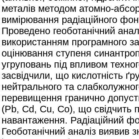
металів методом атомно-абсор
вимірювання радіаційного фону
Проведено геоботанічний анал
використанням програмного за
оцінювання ступеня синантроп
угруповань під впливом техно
засвідчили, що кислотність ґр
нейтрального та слабколужно
перевищення гранично допуст
(Pb, Cd, Cu, Co), що свідчить 
навантаження. Радіаційний ф
Геоботанічний аналіз виявив 