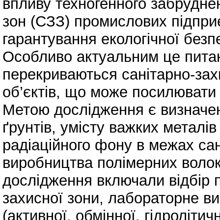
впливу техногенного забрудне
зон (СЗЗ) промислових підпри
гарантування екологічної безп
Особливо актуальним це питан
перекриваються санітарно-зах
об’єктів, що може посилювати н
Метою дослідження є визначен
ґрунтів, умісту важких металів 
радіаційного фону в межах сан
виробництва полімерних волок
дослідження включали відбір п
захисної зони, лабораторне ви
(активної, обмінної, гідролітич