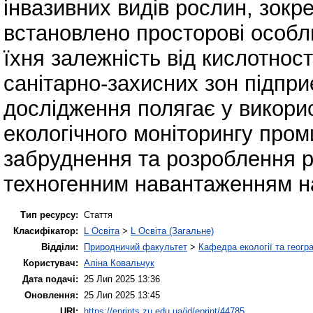
інвазивних видів рослин, зокре
встановлено просторові особли
їхня залежність від кислотност
санітарно-захисних зон підпр
дослідження полягає у викорис
екологічного моніторингу пром
забруднення та розроблення 
техногенним навантаженням на
Тип ресурсу:
Стаття
Класифікатор:
L Освіта
>
L Освіта (Загальне)
Відділи:
Природничий факультет
>
Кафедра екології та геогр
Користувач:
Аліна Ковальчук
Дата подачі:
25 Лип 2025 13:36
Оновлення:
25 Лип 2025 13:45
URI:
https://eprints.zu.edu.ua/id/eprint/44785