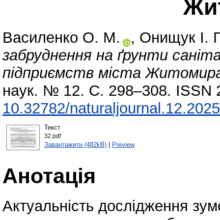
Жи
Василенко О. М.
,
Онищук І. 
забруднення на ґрунти саніт
підприємств міста Житомира
наук. № 12. С. 298–308. ISSN 
10.32782/naturaljournal.12.202
Текст
32.pdf
Завантажити (482kB)
|
Preview
Анотація
Актуальність дослідження зум