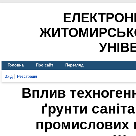
ЕЛЕКТРОН
ЖИТОМИРСЬК
УНІВ
Головна
Про сайт
Перегляд
Вхід
Реєстрація
Вплив техноген
ґрунти саніт
промислових 