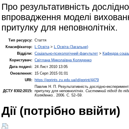
Про результативність дослідн
впровадження моделі вихованн
притулку для неповнолітніх.
Тип ресурсу:
Стаття
Класифікатор:
L Освіта
>
L Освіта (Загальне)
Відділи:
Соціально-психологічний факультет
>
Кафедра соціал
Користувач:
Світлана Миколаївна Коляденко
Дата подачі:
24 Лист 2010 13:05
Оновлення:
15 Серп 2015 01:01
URI:
https://eprints.zu.edu.ua/id/eprint/4479
Павлик Н. П.
Результативність дослідно-експеримент
ДСТУ 8302:2015:
притулку для неповнолітніх.
Системний підхід до під
Коляденко.
. 2006. С. 52–59.
Дії ​​(потрібно ввійти)