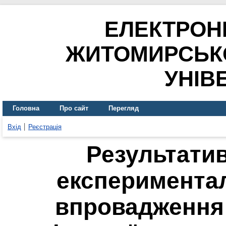
ЕЛЕКТРОН
ЖИТОМИРСЬК
УНІВ
Головна
Про сайт
Перегляд
Вхід
Реєстрація
Результатив
експеримента
впровадження