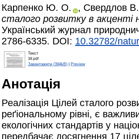
Карпенко Ю. О.
,
Свердлов В.
сталого розвитку в акценті на
Український журнал природнич
2786-6335. DOI:
10.32782/natur
Текст
38.pdf
Завантажити (394kB)
|
Preview
Анотація
Реалізація Цілей сталого розв
реґіональному рівні, є важли
екологічних стандартів у націо
передбачає досягнення 17 ціл