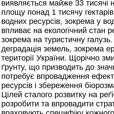
виявляється майже 33 тисячі 
площу понад 1 тисячу гектарі
водних ресурсів, зокрема у во
впливає на екологічний стан р
зокрема на туристичну галузь
деградація земель, зокрема ер
території України. Щорічно зм
ґрунту, що призводить до знач
потребує впровадження ефект
ресурсів і збереження біорозм
Цілей сталого розвитку на реґ
розробити та впровадити страте
враховують специфіку кожного 