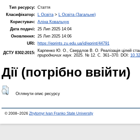
Тип ресурсу:
Стаття
Класифікатор:
L Освіта
>
L Освіта (Загальне)
Користувач:
Аліна Ковальчук
Дата подачі:
25 Лип 2025 14:04
Оновлення:
25 Лип 2025 14:06
URI:
https://eprints.zu.edu.ua/id/eprint/44791
Карпенко Ю. О.
,
Свердлов В. О.
Реалізація цілей ста
ДСТУ 8302:2015:
природничих наук
. 2025. № 12. С. 361–370. DOI:
10.32
Дії ​​(потрібно ввійти)
Оглянути опис ресурсу
© 2008–2026
Zhytomyr Ivan Franko State University