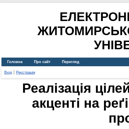
ЕЛЕКТРОН
ЖИТОМИРСЬК
УНІВ
Головна
Про сайт
Перегляд
Вхід
Реєстрація
Реалізація ціле
акценті на реґ
пр