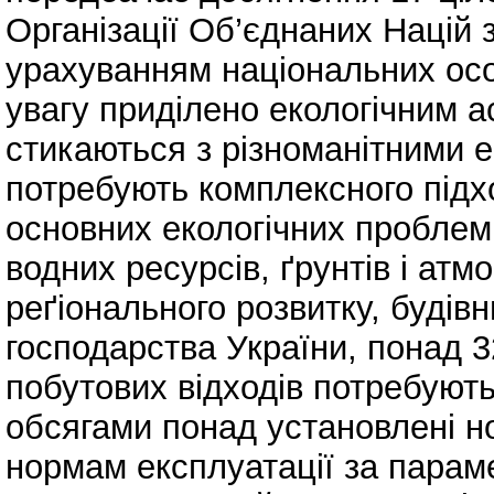
Організації Об’єднаних Націй з
урахуванням національних осо
увагу приділено екологічним а
стикаються з різноманітними 
потребують комплексного підх
основних екологічних проблем
водних ресурсів, ґрунтів і ат
реґіонального розвитку, будів
господарства України, понад 3
побутових відходів потребуют
обсягами понад установлені н
нормам експлуатації за парам