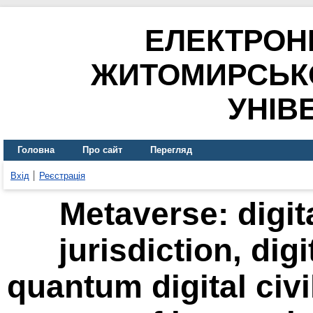
ЕЛЕКТРОН
ЖИТОМИРСЬК
УНІВ
Головна
Про сайт
Перегляд
Вхід
Реєстрація
Metaverse: digita
jurisdiction, dig
quantum digital civi