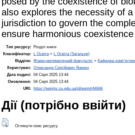
posed by the coexistence of biolo
also explores the necessity of a
jurisdiction to govern the comp
ensure harmonious coexistence 
Тип ресурсу:
Розділ книги
Класифікатор:
L Освіта
>
L Освіта (Загальне)
Відділи:
Фізико-математичний факультет
>
Кафедра комп’ютерн
Користувач:
Олександр Сергійович Яценко
Дата подачі:
04 Серп 2025 13:44
Оновлення:
04 Серп 2025 13:44
URI:
https://eprints.zu.edu.ua/id/eprint/44846
Дії ​​(потрібно ввійти)
Оглянути опис ресурсу