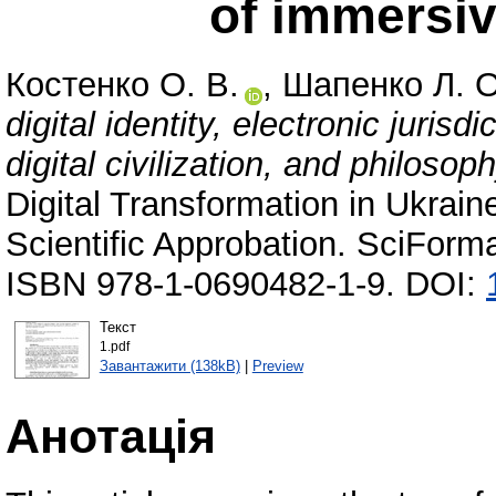
of immersi
Костенко О. В.
,
Шапенко Л. О
digital identity, electronic juris
digital civilization, and philos
Digital Transformation in Ukrain
Scientific Approbation. SciForm
ISBN 978-1-0690482-1-9. DOI:
Текст
1.pdf
Завантажити (138kB)
|
Preview
Анотація