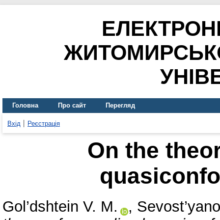
ЕЛЕКТРОН
ЖИТОМИРСЬК
УНІВ
Головна
Про сайт
Перегляд
Вхід
Реєстрація
On the theor
quasiconf
Gol’dshtein V. M.
,
Sevost’yano