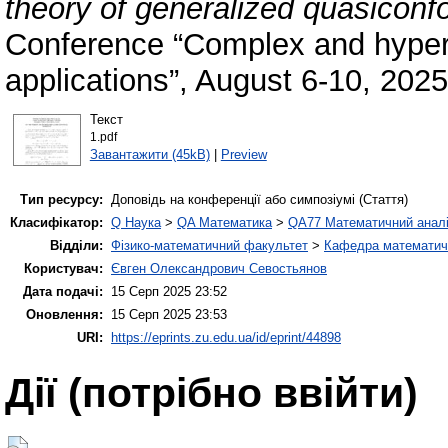
theory of generalized quasicon
Conference “Complex and hyper
applications”, August 6-10, 202
Текст
1.pdf
Завантажити (45kB)
|
Preview
Тип ресурсу:
Доповідь на конференції або симпозіумі (Стаття)
Класифікатор:
Q Наука
>
QA Математика
>
QA77 Математичний анал
Відділи:
Фізико-математичний факультет
>
Кафедра математично
Користувач:
Євген Олександрович Севостьянов
Дата подачі:
15 Серп 2025 23:52
Оновлення:
15 Серп 2025 23:53
URI:
https://eprints.zu.edu.ua/id/eprint/44898
Дії ​​(потрібно ввійти)