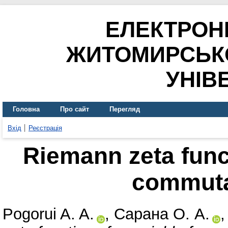
ЕЛЕКТРОН
ЖИТОМИРСЬК
УНІВ
Головна
Про сайт
Перегляд
Вхід
Реєстрація
Riemann zeta funct
commuta
Pogorui A. A.
,
Сарана О. А.