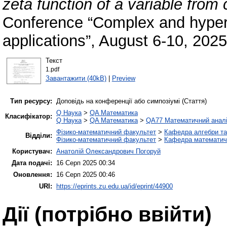
zeta function of a variable from
Conference “Complex and hyper
applications”, August 6-10, 202
Текст
1.pdf
Завантажити (40kB)
|
Preview
Тип ресурсу:
Доповідь на конференції або симпозіумі (Стаття)
Q Наука
>
QA Математика
Класифікатор:
Q Наука
>
QA Математика
>
QA77 Математичний анал
Фізико-математичний факультет
>
Кафедра алгебри та
Відділи:
Фізико-математичний факультет
>
Кафедра математично
Користувач:
Анатолій Олександрович Погоруй
Дата подачі:
16 Серп 2025 00:34
Оновлення:
16 Серп 2025 00:46
URI:
https://eprints.zu.edu.ua/id/eprint/44900
Дії ​​(потрібно ввійти)