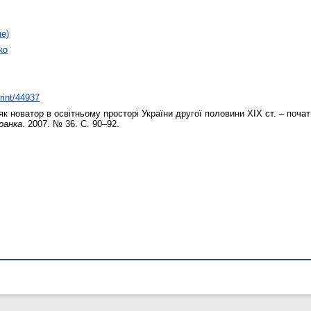
не)
ко
print/44937
к новатор в освітньому просторі України другої половини ХІХ ст. – почат
ранка
. 2007. № 36. С. 90–92.