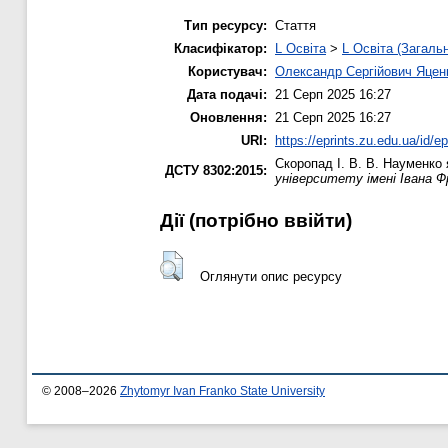
Тип ресурсу:
Стаття
Класифікатор:
L Освіта
>
L Освіта (Загаль
Користувач:
Олександр Сергійович Яцен
Дата подачі:
21 Серп 2025 16:27
Оновлення:
21 Серп 2025 16:27
URI:
https://eprints.zu.edu.ua/id/e
Скоропад І. В.
В. Науменко я
ДСТУ 8302:2015:
університету імені Івана Ф
Дії ​​(потрібно ввійти)
Оглянути опис ресурсу
© 2008–2026
Zhytomyr Ivan Franko State University