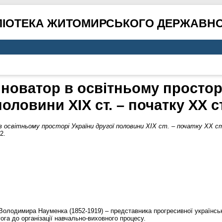
ЛІОТЕКА ЖИТОМИРСЬКОГО ДЕРЖАВНО
 новатор в освітньому просторі
половини ХІХ ст. – початку ХХ ст
в освітньому просторі України другої половини ХІХ ст. – початку ХХ с
2.
 Володимира Науменка (1852-1919) – представника прогресивної українсько
ога до організації навчально-виховного процесу.