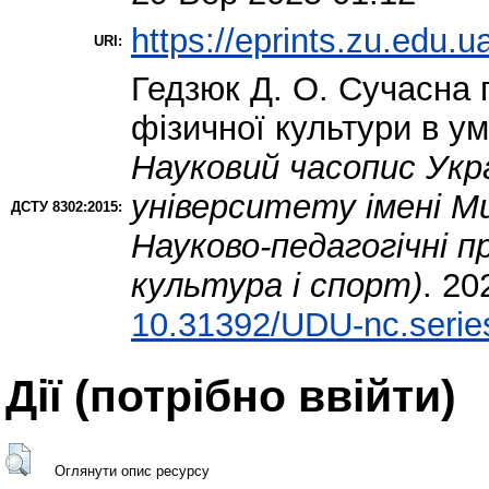
https://eprints.zu.edu.u
URI:
Гедзюк Д. О.
Сучасна п
фізичної культури в ум
Науковий часопис Укр
університету імені М
ДСТУ 8302:2015:
Науково-педагогічні п
культура і спорт)
. 20
10.31392/UDU-nc.serie
Дії ​​(потрібно ввійти)
Оглянути опис ресурсу