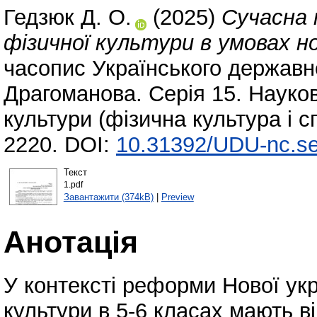
Гедзюк Д. О.
(2025)
Сучасна 
фізичної культури в умовах но
часопис Українського державн
Драгоманова. Серія 15. Науков
культури (фізична культура і с
2220. DOI:
10.31392/UDU-nc.se
Текст
1.pdf
Завантажити (374kB)
|
Preview
Анотація
У контексті реформи Нової укр
культури в 5-6 класах мають в