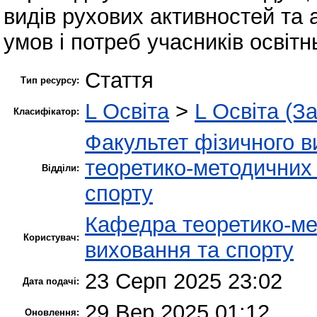
видів рухових активностей та 
умов і потреб учасників освітн
Стаття
Тип ресурсу:
L Освіта
>
L Освіта (З
Класифікатор:
Факультет фізичного в
теоретико-методичних 
Відділи:
спорту
Кафедра теоретико-ме
Користувач:
виховання та спорту
23 Серп 2025 23:02
Дата подачі:
29 Вер 2025 01:12
Оновлення: