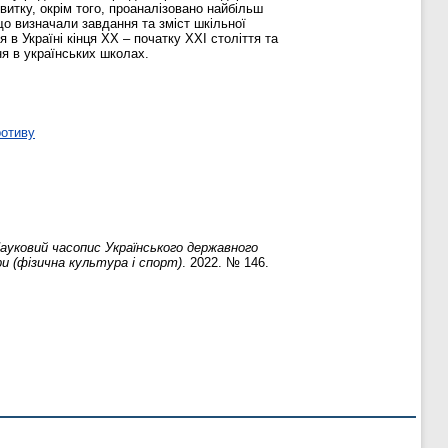
итку, окрім того, проаналізовано найбільш
 що визначали завдання та зміст шкільної
в Україні кінця ХХ ‒ початку ХХІ століття та
ня в українських школах.
ротиву
ауковий часопис Українського державного
и (фізична культура і спорт)
. 2022. № 146.