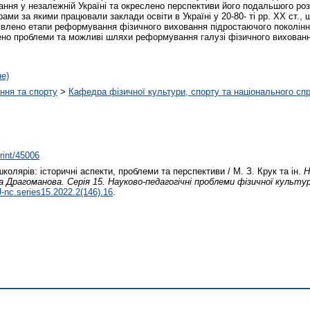
ння у незалежній Україні та окреслено перспективи його подальшого розв
ами за якими працювали заклади освіти в Україні у 20-80- ті рр. ХХ ст.,
явлено етапи реформування фізичного виховання підростаючого покоління 
ачено проблеми та можливі шляхи реформування галузі фізичного вихован
не)
ння та спорту
>
Кафедра фізичної культури, спорту та національного сп
print/45006
колярів: історичні аспекти, проблеми та перспективи / М. З. Крук та ін.
Н
 Драгоманова. Серія 15. Науково-педагогічні проблеми фізичної культур
nc.series15.2022.2(146).16
.