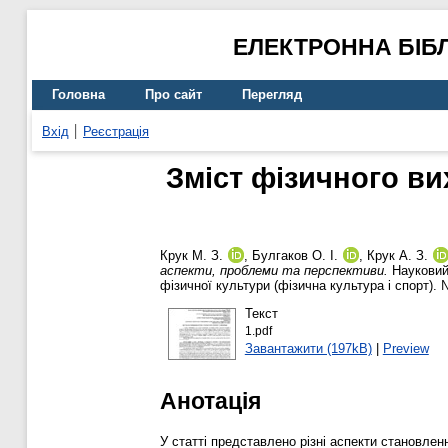
ЕЛЕКТРОННА БІБ
Головна
Про сайт
Перегляд
Вхід
Реєстрація
Зміст фізичного ви
Крук М. З.
,
Булгаков О. І.
,
Крук А. З.
аспекти, проблеми та перспективи.
Науковий 
фізичної культури (фізична культура і спорт).
Текст
1.pdf
Завантажити (197kB)
|
Preview
Анотація
У статті представлено різні аспекти становлен