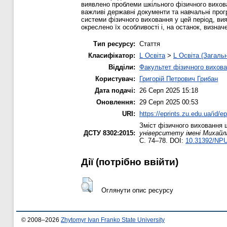
виявлено проблеми шкільного фізичного вихова
важливі державні документи та навчальні прогр
системи фізичного виховання у цей період, ви
окреслено їх особливості і, на останок, визн
Тип ресурсу:
Стаття
Класифікатор:
L Освіта
>
L Освіта (Загаль
Відділи:
Факультет фізичного вихова
Користувач:
Григорій Петрович Грибан
Дата подачі:
26 Серп 2025 15:18
Оновлення:
29 Серп 2025 00:53
URI:
https://eprints.zu.edu.ua/id/e
Зміст фізичного виховання ш
ДСТУ 8302:2015:
університету імені Михайла
С. 74–78. DOI:
10.31392/NPU-
Дії ​​(потрібно ввійти)
Оглянути опис ресурсу
© 2008–2026
Zhytomyr Ivan Franko State University