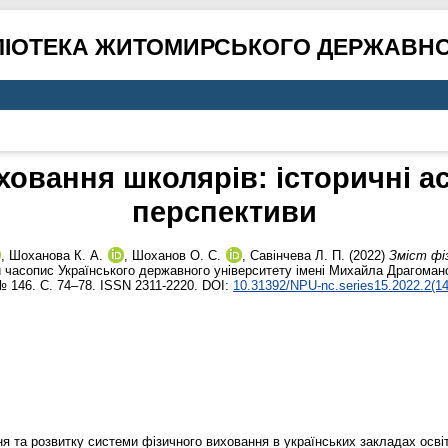
ЛІОТЕКА ЖИТОМИРСЬКОГО ДЕРЖАВНО
ховання школярів: історичні а
перспективи
,
Шоханова К. А.
,
Шоханов О. С.
,
Савінчева Л. П.
(2022)
Зміст фі
часопис Українського державного університету імені Михайла Драгоманов
 № 146. С. 74–78. ISSN 2311-2220. DOI:
10.31392/NPU-nc.series15.2022.2(14
ня та розвитку системи фізичного виховання в українських закладах освіт