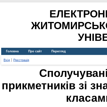
ЕЛЕКТРОН
ЖИТОМИРСЬК
УНІВ
Головна
Про сайт
Перегляд
Вхід
Реєстрація
Сполучувані
прикметників зі з
класам