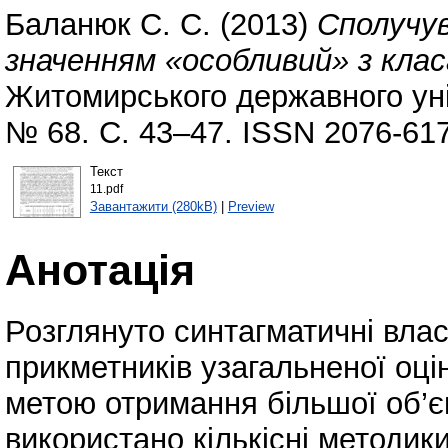
Баланюк С. С.
(2013)
Сполучув
значенням «особливий» з клас
Житомирського державного уні
№ 68. С. 43–47. ISSN 2076-61
Текст
11.pdf
Завантажити (280kB)
|
Preview
Анотація
Розглянуто синтагматичні влас
прикметників узагальненої оці
метою отримання більшої об’єк
використано кількісні методи