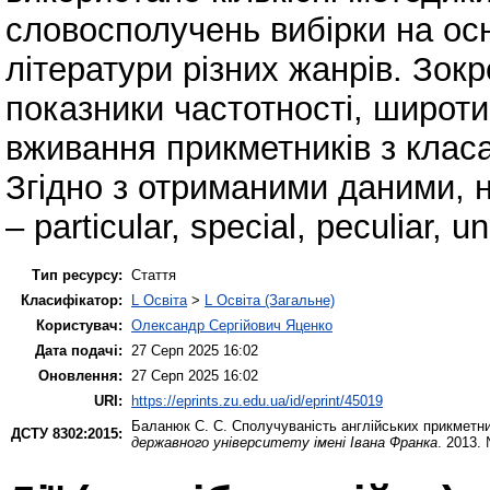
словосполучень вибірки на осн
літератури різних жанрів. Зок
показники частотності, широти,
вживання прикметників з класа
Згідно з отриманими даними, н
– particular, special, peculiar, u
Тип ресурсу:
Стаття
Класифікатор:
L Освіта
>
L Освіта (Загальне)
Користувач:
Олександр Сергійович Яценко
Дата подачі:
27 Серп 2025 16:02
Оновлення:
27 Серп 2025 16:02
URI:
https://eprints.zu.edu.ua/id/eprint/45019
Баланюк С. С.
Сполучуваність англійських прикметни
ДСТУ 8302:2015:
державного університету імені Івана Франка
. 2013.