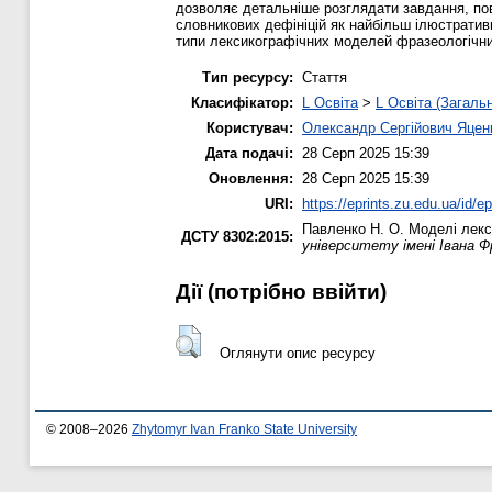
дозволяє детальніше розглядати завдання, пов
cловникових дефініцій як найбільш ілюстратив
типи лексикографічних моделей фразеологічни
Тип ресурсу:
Стаття
Класифікатор:
L Освіта
>
L Освіта (Загаль
Користувач:
Олександр Сергійович Яцен
Дата подачі:
28 Серп 2025 15:39
Оновлення:
28 Серп 2025 15:39
URI:
https://eprints.zu.edu.ua/id/e
Павленко Н. О.
Моделі лекс
ДСТУ 8302:2015:
університету імені Івана Ф
Дії ​​(потрібно ввійти)
Оглянути опис ресурсу
© 2008–2026
Zhytomyr Ivan Franko State University