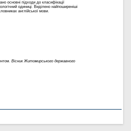
ано основнi пiдходи до класифікації
еологічний одиниці. Виділено найпоширеніші
ловниках англійської мови.
ентом.
Вісник Житомирського державного