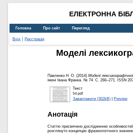
ЕЛЕКТРОННА БІБ
Головна
Про сайт
Перегляд
Вхід
Реєстрація
Моделі лексикогр
Павленко Н. О.
(2014)
Моделі лексикографічно
імені Івана Франка. № 74. С. 266–271. ISSN 20
Текст
54.pdf
Завантажити (302kB)
|
Preview
Анотація
Статтю присвячено дослідженню особливостей 
розглянуто концепцію фразеологічного значенн