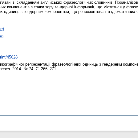
’язанi зi складанням англійських фразеологічних словників. Проаналізов
них компонентів з точки зору гендерної інформації, що міститься у фраз
х одиниць з гендерним компонентом, що репрезентованi в iдiоматичних с
не)
ко
print/45028
икографічної репрезентації фразеологiчних одиниць з гендерним компон
ранка
. 2014. № 74. С. 266–271.