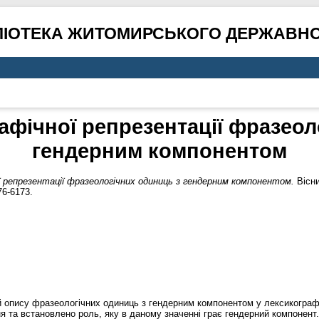
ЛІОТЕКА ЖИТОМИРСЬКОГО ДЕРЖАВНО
афічної репрезентації фразеол
гендерним компонентом
ї репрезентації фразеологiчних одиниць з гендерним компонентом.
Вісни
76-6173.
опису фразеологічних одиниць з гендерним компонентом у лексикографіч
я та встановлено роль, яку в даному значенні грає гендерний компонент.