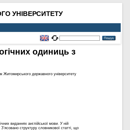
ГО УНІВЕРСИТЕТУ
огiчних одиниць з
к Житомирського державного університету
них виданнях англійської мови. У нiй
 З’ясовано структуру словникової статті, що