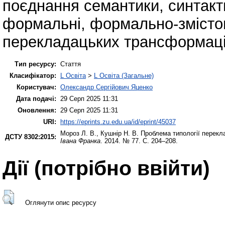
поєднання семантики, синтакт
формальні, формально-змістов
перекладацьких трансформацій
Тип ресурсу:
Стаття
Класифікатор:
L Освіта
>
L Освіта (Загальне)
Користувач:
Олександр Сергійович Яценко
Дата подачі:
29 Серп 2025 11:31
Оновлення:
29 Серп 2025 11:31
URI:
https://eprints.zu.edu.ua/id/eprint/45037
Мороз Л. В.
,
Кушнір Н. В.
Проблема типології перекл
ДСТУ 8302:2015:
Івана Франка
. 2014. № 77. С. 204–208.
Дії ​​(потрібно ввійти)
Оглянути опис ресурсу