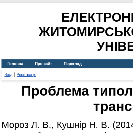
ЕЛЕКТРОН
ЖИТОМИРСЬК
УНІВ
Головна
Про сайт
Перегляд
Вхід
Реєстрація
Проблема типол
тран
Мороз Л. В.
,
Кушнір Н. В.
(201