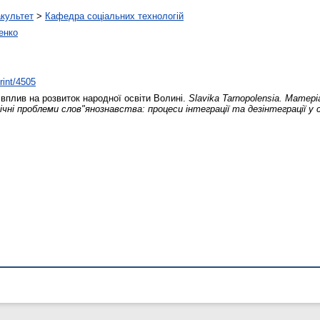
акультет
>
Кафедра соціальних технологій
енко
rint/4505
вплив на розвиток народної освіти Волині.
Slavika Tarnopolensia. Матер
ічні проблеми слов"янознавства: процеси інтеграції та дезінтеграції у 