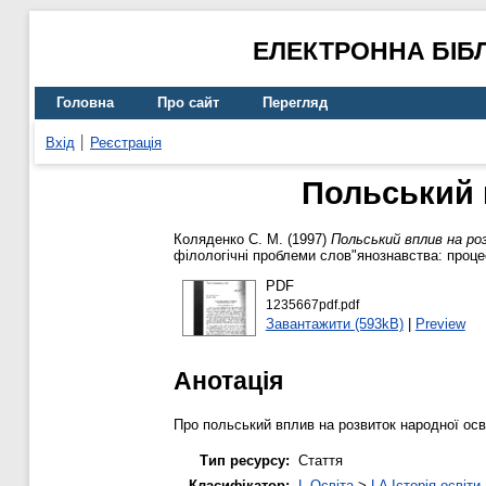
ЕЛЕКТРОННА БІБ
Головна
Про сайт
Перегляд
Вхід
Реєстрація
Польський 
Коляденко С. М.
(1997)
Польський вплив на ро
філологічні проблеми слов"янознавства: процеси
PDF
1235667pdf.pdf
Завантажити (593kB)
|
Preview
Анотація
Про польський вплив на розвиток народної осв
Тип ресурсу:
Стаття
Класифікатор:
L Освіта
>
LA Історія освіти