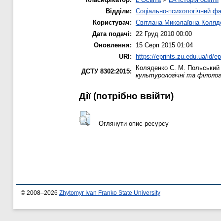
Відділи:
Соціально-психологічний ф
Користувач:
Світлана Миколаївна Коляд
Дата подачі:
22 Груд 2010 00:00
Оновлення:
15 Серп 2015 01:04
URI:
https://eprints.zu.edu.ua/id/ep
Коляденко С. М.
Польський 
ДСТУ 8302:2015:
культурологічні та філолог
Дії ​​(потрібно ввійти)
Оглянути опис ресурсу
© 2008–2026
Zhytomyr Ivan Franko State University