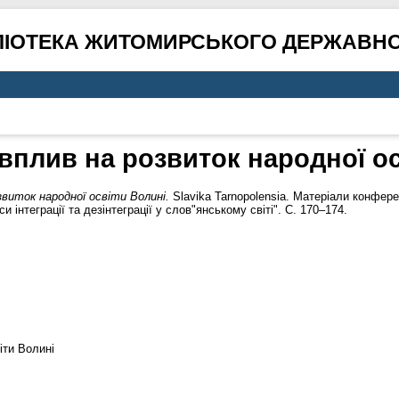
ЛІОТЕКА ЖИТОМИРСЬКОГО ДЕРЖАВНО
вплив на розвиток народної ос
звиток народної освіти Волині.
Slavika Tarnopolensia. Матеріали конферен
 інтеграції та дезінтеграції у слов"янському світі". С. 170–174.
іти Волині