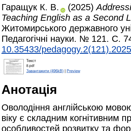
Гаращук К. В.
(2025)
Addressi
Teaching English as a Second 
Житомирського державного уні
Педагогічні науки. № 121. С. 
10.35433/pedagogy.2(121).2025
Текст
8.pdf
Завантажити (496kB)
|
Preview
Анотація
Оволодіння англійською мовою
віку є складним когнітивним п
особливостей розвитку та фор