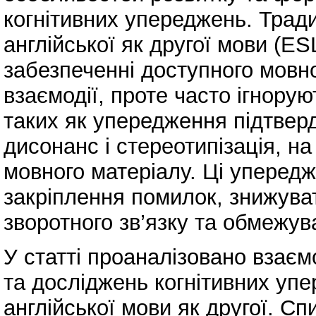
когнітивних упереджень. Тради
англійської як другої мови (E
забезпеченні доступного мовн
взаємодії, проте часто ігнорую
таких як упередження підтвер
дисонанс і стереотипізація, н
мовного матеріалу. Ці уперед
закріплення помилок, знижува
зворотного зв’язку та обмежува
У статті проаналізовано взаємо
та досліджень когнітивних упе
англійської мови як другої. Сп