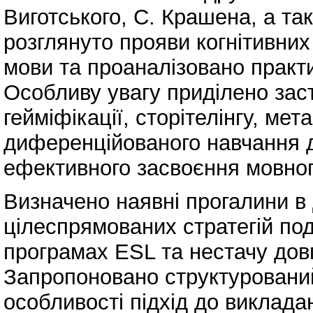
Виготського, С. Крашена, а та
розглянуто прояви когнітивни
мови та проаналізовано практич
Особливу увагу приділено за
гейміфікації, сторітелінгу, мета
диференційованого навчання дл
ефективного засвоєння мовног
Визначено наявні прогалини в 
цілеспрямованих стратегій по
програмах ESL та нестачу довг
Запропоновано структурований,
особливості підхід до викладан