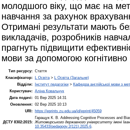
молодшого віку, що має на ме
навчання за рахунок врахуванн
Отримані результати мають б
викладачів, розробників навчал
прагнуть підвищити ефективніс
мови за допомогою когнітивно
Тип ресурсу:
Стаття
Класифікатор:
L Освіта
>
L Освіта (Загальне)
Відділи:
Інститут педагогіки
>
Кафедра англійської мови з мет
Користувач:
Аліна Ковальчук
Дата подачі:
01 Вер 2025 14:31
Оновлення:
02 Вер 2025 10:13
URI:
https://eprints.zu.edu.ua/id/eprint/45059
Гаращук К. В.
Addressing Cognitive Processes and Bia
ДСТУ 8302:2015:
Житомирського державного університету імені Івана
10.35433/pedagogy.2(121).2025.6
.