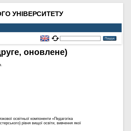
ГО УНІВЕРСИТЕТУ
руге, оновлене)
в.
зкової освітньої компоненти «Педагогіка
терського) рівня вищої освіти, вивчення якої