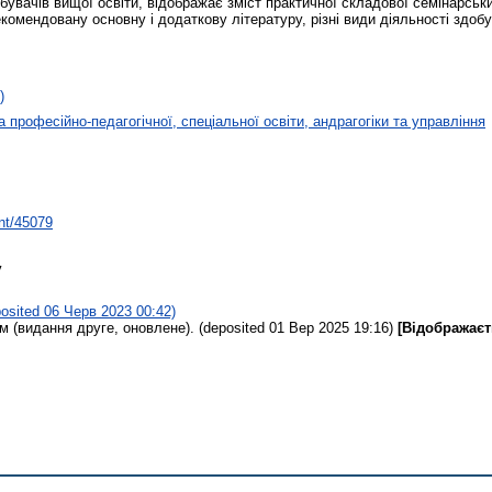
бувачів вищої освіти, відображає зміст практичної складової семінарськ
омендовану основну і додаткову літературу, різні види діяльності здобу
)
 професійно-педагогічної, спеціальної освіти, андрагогіки та управління
int/45079
у
osited 06 Черв 2023 00:42)
 (видання друге, оновлене). (deposited 01 Вер 2025 19:16)
[Відображаєт