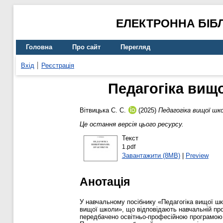
ЕЛЕКТРОННА БІБ
Головна
Про сайт
Перегляд
Вхід
Реєстрація
Педагогіка вищ
Вітвицька С. С.
(2025)
Педагогіка вищої шко
Це остання версія цього ресурсу.
Текст
1.pdf
Завантажити (8MB)
|
Preview
Анотація
У навчальному посібнику «Педагогіка вищої шко
вищої школи», що відповідають навчальній прог
передбачено освітньо-професійною програмою м