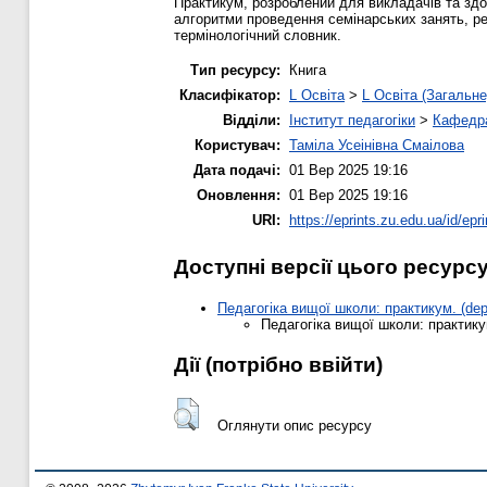
Практикум, розроблений для викладачів та здо
алгоритми проведення семінарських занять, рек
термінологічний словник.
Тип ресурсу:
Книга
Класифікатор:
L Освіта
>
L Освіта (Загальне
Відділи:
Інститут педагогіки
>
Кафедра
Користувач:
Таміла Усеінівна Смаілова
Дата подачі:
01 Вер 2025 19:16
Оновлення:
01 Вер 2025 19:16
URI:
https://eprints.zu.edu.ua/id/epr
Доступні версії цього ресурс
Педагогіка вищої школи: практикум. (dep
Педагогіка вищої школи: практикум
Дії ​​(потрібно ввійти)
Оглянути опис ресурсу