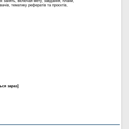
их занять, включая мету, завдання, плани,
вачів, тематику рефератів та проєктів,
ься зараз]