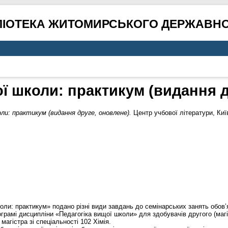
ЛІОТЕКА ЖИТОМИРСЬКОГО ДЕРЖАВНО
ої школи: практикум (видання д
ли: практикум (видання друге, оновлене).
Центр учбової літератури, Киї
ли: практикум» подано різні види завдань до семінарських занять обов’я
рамі дисципліни «Педагогіка вищої школи» для здобувачів другого (магіс
агістра зі спеціальності 102 Хімія.