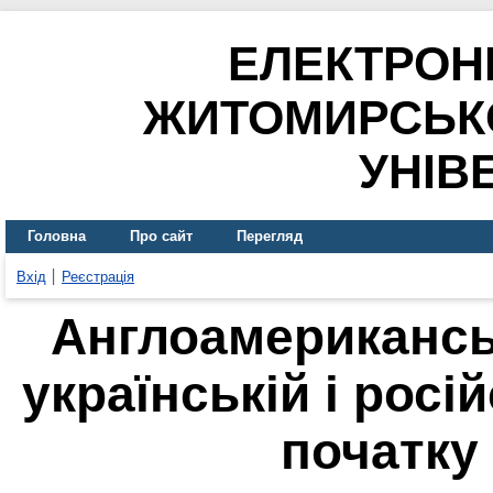
ЕЛЕКТРОН
ЖИТОМИРСЬК
УНІВ
Головна
Про сайт
Перегляд
Вхід
Реєстрація
Англоамерикансь
українській і росі
початку 