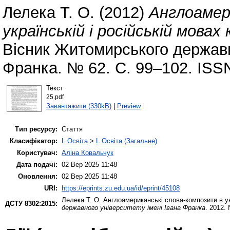
Лелека Т. О.
(2012)
Англоамер
українській і російській мова
Вісник Житомирського державно
Франка. № 62. С. 99–102. ISS
Текст
25.pdf
Завантажити (330kB)
|
Preview
Тип ресурсу:
Стаття
Класифікатор:
L Освіта
>
L Освіта (Загальне)
Користувач:
Аліна Ковальчук
Дата подачі:
02 Вер 2025 11:48
Оновлення:
02 Вер 2025 11:48
URI:
https://eprints.zu.edu.ua/id/eprint/45108
Лелека Т. О.
Англоамериканські слова-композити в укр
ДСТУ 8302:2015:
державного університету імені Івана Франка
. 2012.