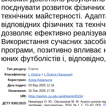
поєднувати розвиток фізичних
технічних майстерності. Адап
відповідних фізичних та техн
дозволяє ефективно реалізуват
Використання сучасних засобів
програми, позитивно впливає н
юних футболістів і, відповідно,
Тип ресурсу:
Стаття
Класифікатор:
L Освіта
>
L Освіта (Загальне)
Користувач:
Аліна Ковальчук
Дата подачі:
03 Вер 2025 12:16
Оновлення:
16 Лип 2026 17:29
URI:
https://eprints.zu.edu.ua/id/eprint/45154
Никипорук О. Ю.
,
Овсянніков М. М.
Аналіз шляхів пі
ДСТУ 8302:2015:
проблеми, перспективи
. 2024. № 1. С. 57–63. DOI:
10