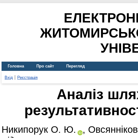
ЕЛЕКТРОН
ЖИТОМИРСЬК
УНІВ
Головна
Про сайт
Перегляд
Вхід
Реєстрація
Аналіз шля
результативнос
Никипорук О. Ю.
,
Овсянніков