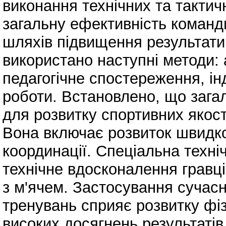
виконання технічних та тактич
загальну ефективність команди
шляхів підвищення результатив
використано наступні методи: 
педагогічне спостереження, ін
роботи. Встановлено, що зага
для розвитку спортивних якос
Вона включає розвиток швидкос
координації. Спеціальна техні
технічне вдосконалення гравці
з м'ячем. Застосування сучасн
тренувань сприяє розвитку фі
високих досягнень результаті