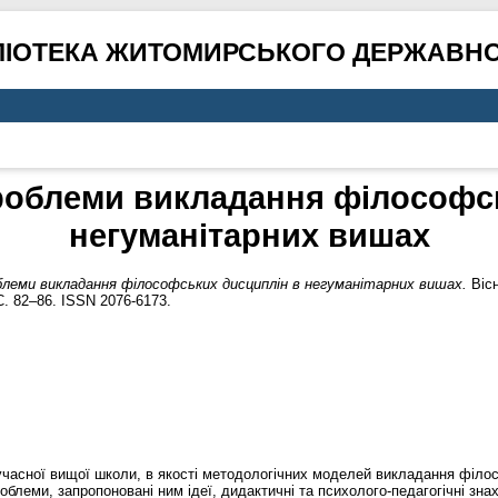
ЛІОТЕКА ЖИТОМИРСЬКОГО ДЕРЖАВНО
роблеми викладання філософс
негуманітарних вишах
блеми викладання філософських дисциплін в негуманітарних вишах.
Вісн
С. 82–86. ISSN 2076-6173.
учасної вищої школи, в якості методологічних моделей викладання філо
блеми, запропоновані ним ідеї, дидактичні та психолого-педагогічні зна