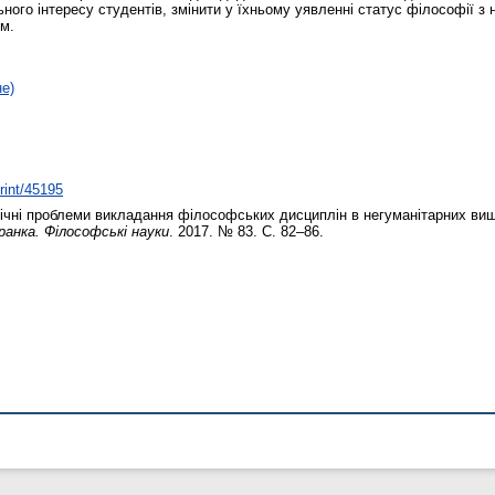
ного інтересу студентів, змінити у їхньому уявленні статус філософії з 
м.
не)
print/45195
чні проблеми викладання філософських дисциплін в негуманітарних ви
ранка. Філософські науки
. 2017. № 83. С. 82–86.