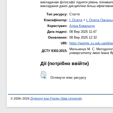
викладачам філософії підняти рівень пізнаваль
викладання даної дисципліни більш ефективни
Тип ресурсу:
Стаття
Класифікатор:
L Освіта
>
L Освіта (Загаль
Користувач:
Аліна Ковальчук
Дата подачі:
08 Вер 2025 11:47
Оновлення:
08 Вер 2025 12:32
URI:
https://eprints.zu.edu.ua/id/e
Мельничук М. С.
Методологі
ДСТУ 8302:2015:
університету імені Івана Ф
Дії ​​(потрібно ввійти)
Оглянути опис ресурсу
© 2008–2026
Zhytomyr Ivan Franko State University