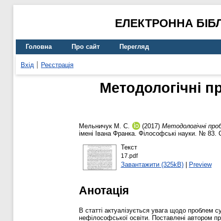
ЕЛЕКТРОННА БІБ
Головна
Про сайт
Перегляд
Вхід
Реєстрація
Методологічні п
Мельничук М. С.
(2017)
Методологічні про
імені Івана Франка. Філософські науки. № 83. 
Текст
17.pdf
Завантажити (325kB)
|
Preview
Анотація
В статті актуалізується увага щодо проблем с
нефілософської освіти. Поставлені автором про