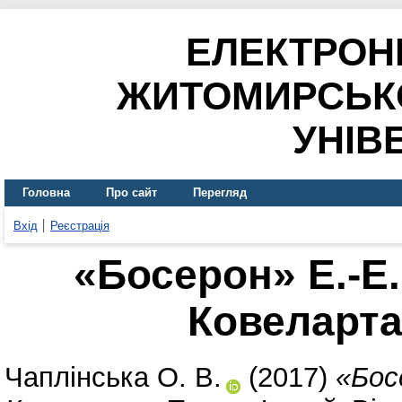
ЕЛЕКТРОН
ЖИТОМИРСЬК
УНІВ
Головна
Про сайт
Перегляд
Вхід
Реєстрація
«Босерон» Е.-Е.
Ковеларта
Чаплінська О. В.
(2017)
«Бос