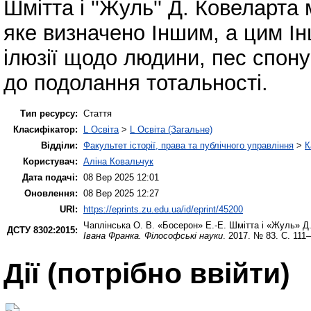
Шмітта і ''Жуль'' Д. Ковеларт
яке визначено Іншим, а цим Ін
ілюзії щодо людини, пес спону
до подолання тотальності.
Тип ресурсу:
Стаття
Класифікатор:
L Освіта
>
L Освіта (Загальне)
Відділи:
Факультет історії, права та публічного управління
>
К
Користувач:
Аліна Ковальчук
Дата подачі:
08 Вер 2025 12:01
Оновлення:
08 Вер 2025 12:27
URI:
https://eprints.zu.edu.ua/id/eprint/45200
Чаплінська О. В.
«Босерон» Е.-Е. Шмітта і «Жуль» Д.
ДСТУ 8302:2015:
Івана Франка. Філософські науки
. 2017. № 83. С. 111–
Дії ​​(потрібно ввійти)