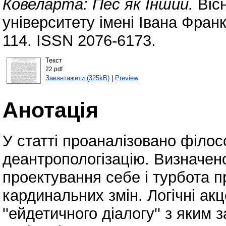
Ковеларта: Пес як Інший.
Віс
університету імені Івана Фран
114. ISSN 2076-6173.
Текст
22.pdf
Завантажити (325kB)
|
Preview
Анотація
У статті проаналізовано філос
деантропологізацію. Визначено
проектування себе і турбота 
кардинальних змін. Логічні ак
''ейдетичного діалогу'' з яким 