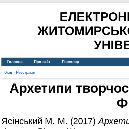
ЕЛЕКТРОН
ЖИТОМИРСЬК
УНІВ
Головна
Про сайт
Перегляд
Вхід
Реєстрація
Архетипи творчост
Ф
Ясінський М. М.
(2017)
Архети