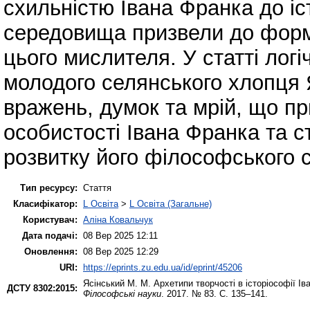
схильністю Івана Франка до іс
середовища призвели до форм
цього мислителя. У статті лог
молодого селянського хлопця Я
вражень, думок та мрій, що п
особистості Івана Франка та 
розвитку його філософського с
Тип ресурсу:
Стаття
Класифікатор:
L Освіта
>
L Освіта (Загальне)
Користувач:
Аліна Ковальчук
Дата подачі:
08 Вер 2025 12:11
Оновлення:
08 Вер 2025 12:29
URI:
https://eprints.zu.edu.ua/id/eprint/45206
Ясінський М. М.
Архетипи творчості в історіософії І
ДСТУ 8302:2015:
Філософські науки
. 2017. № 83. С. 135–141.