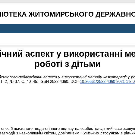
ЛІОТЕКА ЖИТОМИРСЬКОГО ДЕРЖАВНО
чний аспект у використанні ме
роботі з дітьми
Психолого-педагогічний аспект у використанні методу казкотерапії у ро
 Т. 2, № 37. С. 40–45. ISSN 2522-4360. DOI:
10.26661/2522-4360-2021-1-2-0
к спосіб психолого- педагогічного впливу на особистість, який, застосов
заємодії з навколишнім світом, довірливим і близьким стосункам з рідним