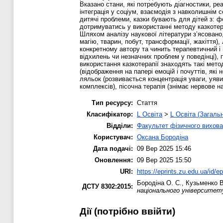
Вказано стани, які потребують діагностики, реа
інтеграція у соціум, взаємодія з навколишнім 
дитячі проблеми, казки бувають для дітей з: ф
дотримуватись у використанні методу казкотерап
Шляхом аналізу наукової літератури з’ясовано
магію, тварин, побут, трансформації, жахіття)
конкретному автору та чинить терапевтичний і 
відхилень чи незначних проблем у поведінці),
використання казкотерапії знаходять такі мето
(відображення на папері емоцій і почуттів, які
ляльок (розвивається концентрація уваги, уяви
комплексів), пісочна терапія (знімає нервове 
Тип ресурсу:
Стаття
Класифікатор:
L Освіта
>
L Освіта (Загаль
Відділи:
Факультет фізичного вихова
Користувач:
Оксана Бородіна
Дата подачі:
09 Вер 2025 15:46
Оновлення:
09 Вер 2025 15:50
URI:
https://eprints.zu.edu.ua/id/e
Бородіна О. С.
,
Кузьменко В
ДСТУ 8302:2015:
національного університету
Дії ​​(потрібно ввійти)