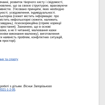
вчанні, розвиток творчого хисту і свідомості,
тановлено, що за своєю структурою, враховуючи
сивністю. З’ясовано принципи, яких необхідно
дності, усвідомлення, індивідуальності.
ольклорна (сюжет містить інформацію: про
о містить нефольклорні сюжети, належить
завдань), психокорекційна (сприяє корекції
зростання). Зазначено, що в основі
азки, а не її читання), малювання казки
 техніки виконання малюнку), виготовлення
ти наявність проблем, конфліктних ситуацій,
 просторі).
ня та спорту
роботі з дітьми.
Вісник Запорізького
2021-1-2-05
.