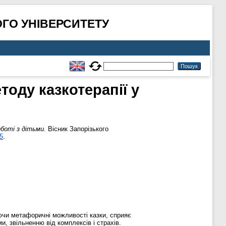
ГО УНІВЕРСИТЕТУ
тоду казкотерапії у
боті з дітьми.
Вісник Запорізького
5
.
уючи метафоричні можливості казки, сприяє
и, звільненню від комплексів і страхів.