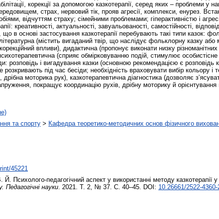
білітації, корекції за допомогою казкотерапії, серед яких – проблеми у на
середовищем, страх, нервовий тік, прояв агресії, комплекси, енурез. Вс
обіями, відчуттям страху; сімейними проблемами; гіперактивністю і агре
ії: креативності, актуальності, завуальованості, самостійності, відпові
, що в основі застосування казкотерапії перебувають такі типи казок: ф
, літературна (містить вигаданий твір, що наслідує фольклорну казку аб
корекційний впливи), дидактична (пропонує виконати низку різноманітних 
 психотерапевтична (сприяє обмірковуванню подій, стимулює особистісне 
ди: розповідь і вигадування казки (основною рекомендацією є розповідь к
 не розкривають під час бесіди; необхідність враховувати вибір кольору і
, дрібна моторика рук), казкотерапевтична діагностика (дозволяє з’ясува
напруження, покращує координацію рухів, дрібну моторику й орієнтування в
не)
ння та спорту
>
Кафедра теоретико-методичних основ фізичного вихован
print/45221
. Й.
Психолого-педагогічний аспект у використанні методу казкотерапії у 
. Педагогічні науки
. 2021. Т. 2, № 37. С. 40–45. DOI:
10.26661/2522-4360-