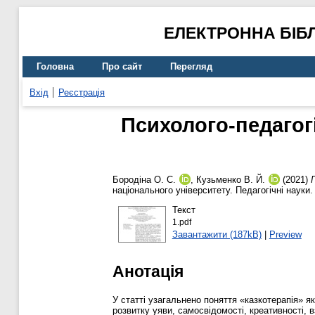
ЕЛЕКТРОННА БІБ
Головна
Про сайт
Перегляд
Вхід
Реєстрація
Психолого-педагогі
Бородіна О. С.
,
Кузьменко В. Й.
(2021)
національного університету. Педагогічні науки.
Текст
1.pdf
Завантажити (187kB)
|
Preview
Анотація
У статті узагальнено поняття «казкотерапія» я
розвитку уяви, самосвідомості, креативності, в