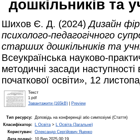
дошкільників та у
Шихов Є. Д.
(2024)
Дизайн фі
психолого-педагогічного супр
старших дошкільників та учн
Всеукраїнська науково-практи
методичні засади наступності 
початкової освіти», 12 листопа
Текст
1.pdf
Завантажити (165kB)
|
Preview
Тип ресурсу:
Доповідь на конференції або симпозіумі (Стаття)
Класифікатор:
L Освіта
>
L Освіта (Загальне)
Користувач:
Олександр Сергійович Яценко
Дата подачі:
10 Вер 2025 00:19