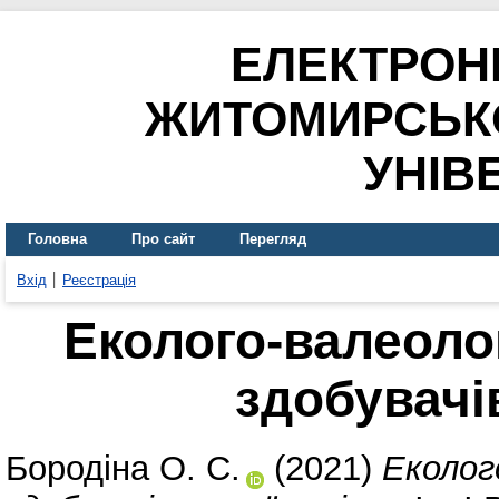
ЕЛЕКТРОН
ЖИТОМИРСЬК
УНІВ
Головна
Про сайт
Перегляд
Вхід
Реєстрація
Еколого-валеоло
здобувачі
Бородіна О. С.
(2021)
Еколог