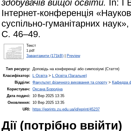
здобувачів вищої освіти.
In: І
Інтернет-конференція «Наукові
суспільно-гуманітарних наук»,
С. 46–49.
Текст
1.pdf
Завантажити (171kB)
|
Preview
Тип ресурсу:
Доповідь на конференції або симпозіумі (Стаття)
Класифікатор:
L Освіта
>
L Освіта (Загальне)
Відділи:
Факультет фізичного виховання та спорту
>
Кафедра ф
Користувач:
Оксана Бородіна
Дата подачі:
10 Вер 2025 13:35
Оновлення:
10 Вер 2025 13:35
URI:
https://eprints.zu.edu.ua/id/eprint/45237
Дії ​​(потрібно ввійти)