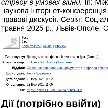
стресу в умовах війни.
In: Мі
наукова Інтернет-конференція 
правові дискусії. Серія: Соціал
травня 2025 р., Львів-Ополе. С
Текст
2.pdf
Завантажити (145kB)
|
Preview
Тип ресурсу:
Доповідь на конференції або симпозіумі (Стаття)
Класифікатор:
L Освіта
>
L Освіта (Загальне)
Відділи:
Соціально-психологічний факультет
>
Кафедра соціаль
Користувач:
Аліна Ковальчук
Дата подачі:
22 Вер 2025 11:02
Оновлення:
22 Вер 2025 11:05
URI:
https://eprints.zu.edu.ua/id/eprint/45307
Дії ​​(потрібно ввійти)