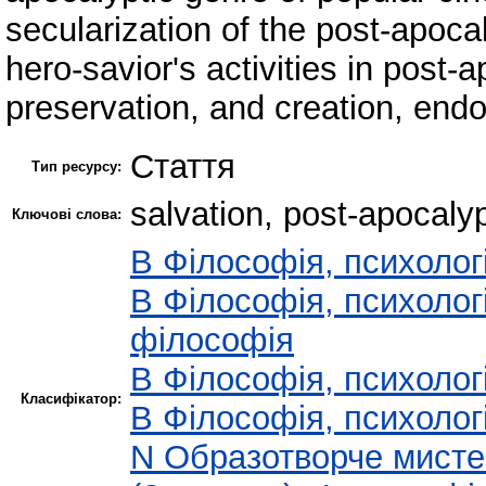
secularization of the post-apocal
hero-savior's activities in post-
preservation, and creation, endow
Стаття
Тип ресурсу:
salvation, post-apocalyp
Ключові слова:
B Філософія, психологі
B Філософія, психологі
філософія
B Філософія, психологі
Класифікатор:
B Філософія, психологі
N Образотворче мисте