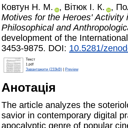
Ковтун Н. М.
,
Вітюк І. К.
,
По
Motives for the Heroes' Activity
Philosophical and Anthropologic
development of the Internation
3453-9875. DOI:
10.5281/zeno
Текст
1.pdf
Завантажити (233kB)
|
Preview
Анотація
The article analyzes the soteriol
savior in contemporary digital pra
apocalyptic genre of popular cin