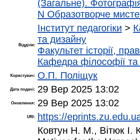
(Загальне). Фотографі
N Образотворче мисте
Інститут педагогіки
>
К
та дизайну
Відділи:
Факультет історії, пра
Кафедра філософії та 
О.П. Поліщук
Користувач:
29 Вер 2025 13:02
Дата подачі:
29 Вер 2025 13:02
Оновлення:
https://eprints.zu.edu.u
URI:
Ковтун Н. М.
,
Вітюк І. 