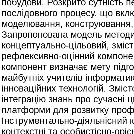
побудови. Розкрито сутність п
послідовного процесу, що включ
моделювання, конструювання, 
Запропонована модель методи
концептуально-цільовий, зміст
рефлексивно-оцінний компоне
компонент визначає мету підг
майбутніх учителів інформати
інноваційних технологій. Зміс
інтеграцію знань про сучасні ц
платформи для розвитку проф
Інструментально-діяльнісний 
контекстні та особистісно-орі