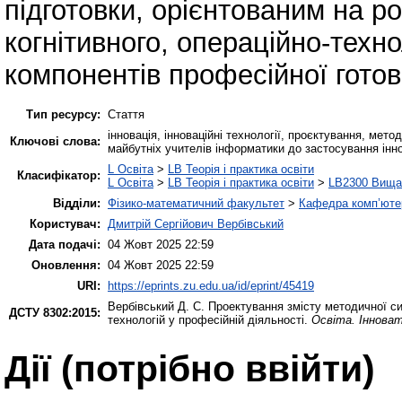
підготовки, орієнтованим на ро
когнітивного, операційно-техн
компонентів професійної готов
Тип ресурсу:
Стаття
інновація, інноваційні технології, проєктування, мет
Ключові слова:
майбутніх учителів інформатики до застосування інно
L Освіта
>
LB Теорія і практика освіти
Класифікатор:
L Освіта
>
LB Теорія і практика освіти
>
LB2300 Вища 
Відділи:
Фізико-математичний факультет
>
Кафедра комп’ютер
Користувач:
Дмитрій Сергійович Вербівський
Дата подачі:
04 Жовт 2025 22:59
Оновлення:
04 Жовт 2025 22:59
URI:
https://eprints.zu.edu.ua/id/eprint/45419
Вербівський Д. С.
Проектування змісту методичної си
ДСТУ 8302:2015:
технологій у професійній діяльності.
Освіта. Іннова
Дії ​​(потрібно ввійти)