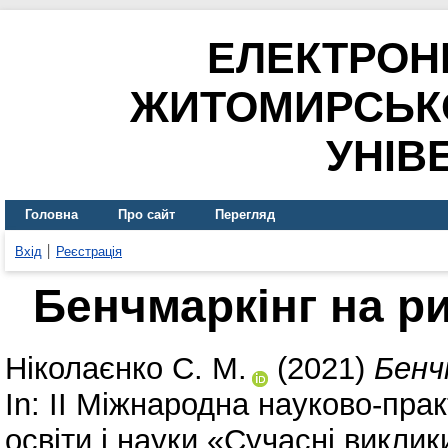
ЕЛЕКТРОН
ЖИТОМИРСЬК
УНІВ
Головна
Про сайт
Перегляд
Вхід
Реєстрація
Бенчмаркінг на р
Ніколаєнко С. М.
(2021)
Бенч
In: II Міжнародна науково-пр
освіти і науки «Сучасні виклик