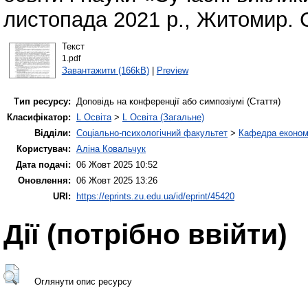
листопада 2021 р., Житомир. С
Текст
1.pdf
Завантажити (166kB)
|
Preview
Тип ресурсу:
Доповідь на конференції або симпозіумі (Стаття)
Класифікатор:
L Освіта
>
L Освіта (Загальне)
Відділи:
Соціально-психологічний факультет
>
Кафедра економі
Користувач:
Аліна Ковальчук
Дата подачі:
06 Жовт 2025 10:52
Оновлення:
06 Жовт 2025 13:26
URI:
https://eprints.zu.edu.ua/id/eprint/45420
Дії ​​(потрібно ввійти)
Оглянути опис ресурсу